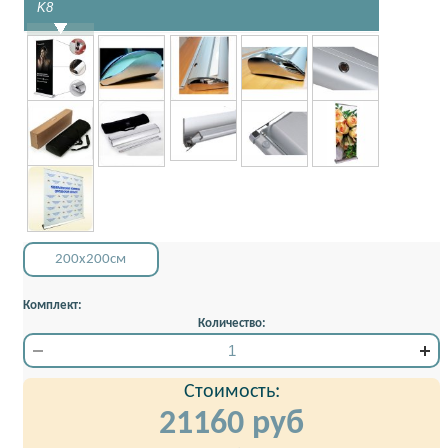
K8
хромиро
200x200см
Комплект:
Количество:
Стоимость:
21160
руб