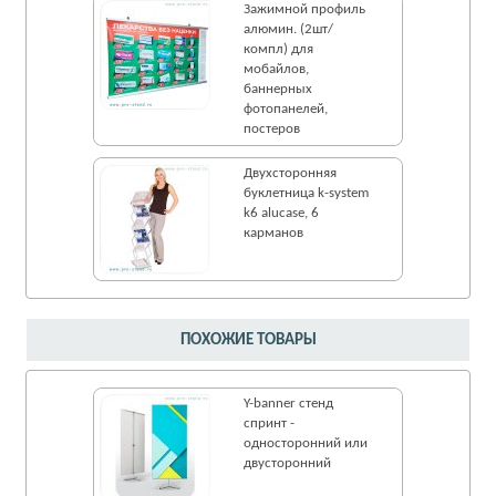
Зажимной профиль
алюмин. (2шт/
компл) для
мобайлов,
баннерных
фотопанелей,
постеров
Двухсторонняя
буклетница k-system
k6 alucase, 6
карманов
ПОХОЖИЕ ТОВАРЫ
Y-banner стенд
спринт -
односторонний или
двусторонний