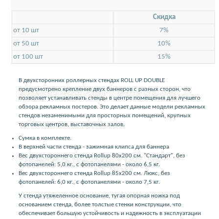
Скидкa
от 10 шт
7%
от 50 шт
10%
от 100 шт
15%
В двухсторонних роллерных стендах ROLL UP DOUBLE
предусмотрено крепление двух баннеров с разных сторон, что
позволяет устанавливать стенды в центре помещения для лучшего
обзора рекламных постеров. Это делает данные модели рекламных
стендов незаменимыми для просторных помещений, крупных
торговых центров, выставочных залов.
Сумка в комплекте.
В верхней части стенда - зажимная клипса для баннера
Вес двухстороннего стенда Rollup 80х200 см. "Стандарт", без
фотопанелей: 5,0 кг., с фотопанелями - около 6,5 кг.
Вес двухстороннего стенда Rollup 85х200 см. Люкс, без
фотопанелей: 6,0 кг., с фотопанелями - около 7,5 кг.
У стенда утяжеленное основание, тугая опорная ножка под
основанием стенда, более толстые стенки конструкции, что
обеспечивает большую устойчивость и надежность в эксплуатации