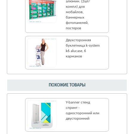
алюмин. (2шт/
компл) для
мобайлов,
баннерных
фотопанелей,
постеров
Двухсторонняя
буклетница k-system
k6 alucase, 6
карманов
ПОХОЖИЕ ТОВАРЫ
Y-banner стенд
спринт -
односторонний или
двусторонний