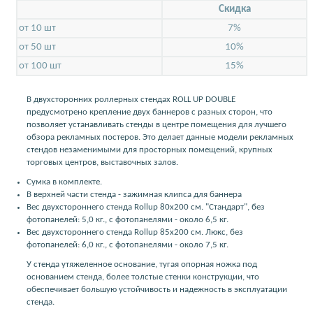
Скидкa
от 10 шт
7%
от 50 шт
10%
от 100 шт
15%
В двухсторонних роллерных стендах ROLL UP DOUBLE
предусмотрено крепление двух баннеров с разных сторон, что
позволяет устанавливать стенды в центре помещения для лучшего
обзора рекламных постеров. Это делает данные модели рекламных
стендов незаменимыми для просторных помещений, крупных
торговых центров, выставочных залов.
Сумка в комплекте.
В верхней части стенда - зажимная клипса для баннера
Вес двухстороннего стенда Rollup 80х200 см. "Стандарт", без
фотопанелей: 5,0 кг., с фотопанелями - около 6,5 кг.
Вес двухстороннего стенда Rollup 85х200 см. Люкс, без
фотопанелей: 6,0 кг., с фотопанелями - около 7,5 кг.
У стенда утяжеленное основание, тугая опорная ножка под
основанием стенда, более толстые стенки конструкции, что
обеспечивает большую устойчивость и надежность в эксплуатации
стенда.