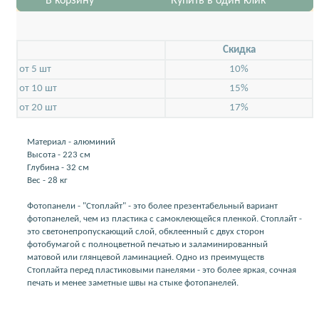
В корзину
Купить в один клик
Скидкa
от 5 шт
10%
от 10 шт
15%
от 20 шт
17%
Материал - алюминий
Высота - 223 см
Глубина - 32 см
Вес - 28 кг
Фотопанели - "Стоплайт" - это более презентабельный вариант
фотопанелей, чем из пластика с самоклеющейся пленкой. Стоплайт -
это светонепропускающий слой, обклеенный с двух сторон
фотобумагой с полноцветной печатью и заламинированный
матовой или глянцевой ламинацией. Одно из преимуществ
Стоплайта перед пластиковыми панелями - это более яркая, сочная
печать и менее заметные швы на стыке фотопанелей.