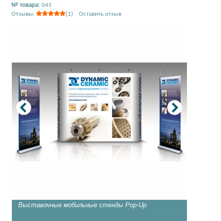
№ товара:
045
Отзывы:
(1) Оставить отзыв
Выставочные мобильные стенды Pop-Up
Стенд П
стопла