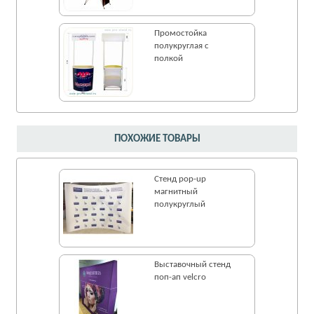
Промостойка
полукруглая с
полкой
ПОХОЖИЕ ТОВАРЫ
Стенд pop-up
магнитный
полукруглый
Выставочный стенд
поп-ап velcro