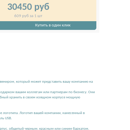
30450
руб
609
руб за 1 шт
Купить в один клик
а.
Каплевидная флешка в чорном футляре.
вениром, который может представить вашу компанию на
одарком вашим коллегам или партнерам по бизнесу. Они
особный хранить в своем изящном корпусе мощную
 логотипа. Логотип вашей компании, нанесенный в
ль USB.
орпус, обшитый черным, красным или синим бархатом,