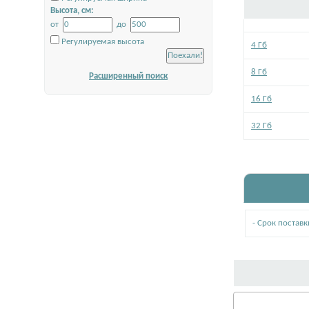
Высота, см:
от
до
Регулируемая высота
4 Гб
8 Гб
Расширенный поиск
16 Гб
32 Гб
- Срок поставк