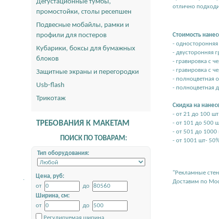
Дегустационные тумбы,
отлично подходи
промостойки, столы ресепшен
Подвесные мобайлы, рамки и
профили для постеров
Стоимость нанес
- односторонняя 
Кубарики, боксы для бумажных
- двусторонняя г
блоков
- гравировка с че
- гравировка с ч
Защитные экраны и перегородки
- полноцветная о
Usb-flash
- полноцветная д
Трикотаж
Скидка на нанес
- от 21 до 100 шт
ТРЕБОВАНИЯ К МАКЕТАМ
- от 101 до 500 ш
- от 501 до 1000
ПОИСК ПО ТОВАРАМ:
- от 1001 шт- 50
Тип оборудования:
"Рекламные стен
Цена, руб:
.
Доставим по Мос
от
до
Ширина, см:
от
до
Регулируемая ширина