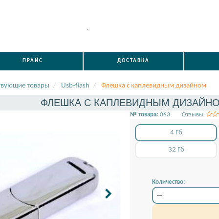
.
ПРАЙС
ДОСТАВКА
твующие товары
Usb-flash
Флешка c каплевидным дизайном
ФЛЕШКА C КАПЛЕВИДНЫМ ДИЗАЙНОМ
№ товара:
063
Отзывы:
4 Гб
32 Гб
Количество: