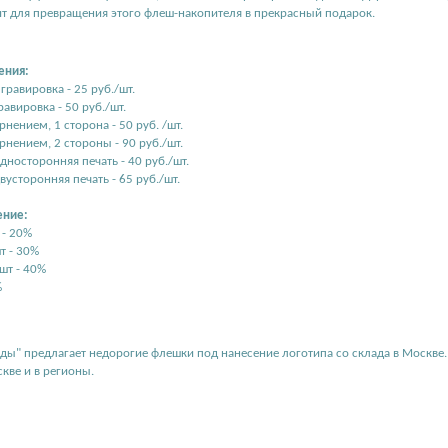
т для превращения этого флеш-накопителя в прекрасный подарок.
ения:
гравировка - 25 руб./шт.
равировка - 50 руб./шт.
рнением, 1 сторона - 50 руб. /шт.
ернением, 2 стороны - 90 руб./шт.
дносторонняя печать - 40 руб./шт.
вусторонняя печать - 65 руб./шт.
ение:
 - 20%
т - 30%
 шт - 40%
%
ды" предлагает недорогие флешки под нанесение логотипа со склада в Москве. 
кве и в регионы.