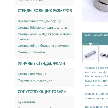
СТЕНДЫ БОЛЬШИХ РАЗМЕРОВ
Выставочные стенды pop-up
Стенды fold-up складные ширмы
Стенды press-wall для фото и видео
Флеш-накопите
съемок
Стенды roll-up больших размеров
Стенд Multimaster
УЛИЧНЫЕ СТЕНДЫ, ФЛАГИ
Флешка c совре
выставке, конфе
Стенды для улицы
Металлический к
Флажные конструкции
будут вспоминат
микросхему для
СОПУТСТВУЮЩИЕ ТОВАРЫ
Отдельным плюсо
технике лазерной
Буклетницы
Цена на промо-ф