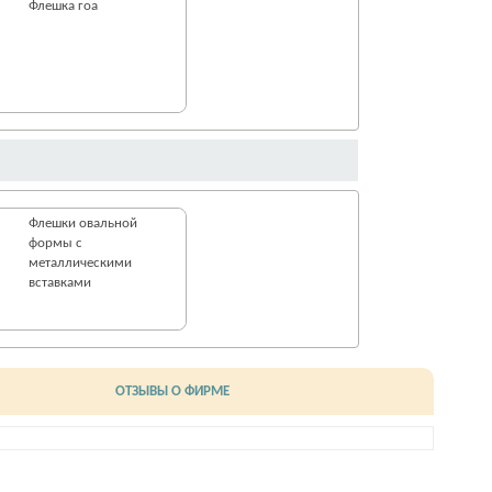
Флешка гоа
Флешки овальной
формы с
металлическими
вставками
ОТЗЫВЫ О ФИРМЕ