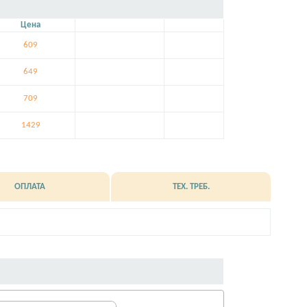
Цена
609
649
709
1429
ОПЛАТА
ТЕХ. ТРЕБ.