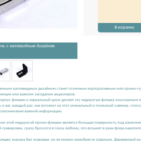
В корзину
ль с каплевидным дизайном.
Флеш-накопитель без колпачк
менным каплевидным дизайном станет отличным корпоративным или промо-су
ренции или важном заседании акционеров.
орпус флешки и зеркальный хром делают эту недорогую флешку изысканным п
ь о вас каждый раз, как взглянут на этот уникальный и полезный сувенир, сп
 запоминания важной информации.
м этой недорогой промо-флешки является большая поверхность под нанесение
 гравировки, сразу бросится в глаза любому, кто возьмет в руки флеш-накопите
лешку указана без упаковки, но ее можно приобрести отдельно. Деревянный к