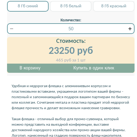
8 Гб синий
8 Гб белый
8 Гб красный
Количество:
Стоимость:
23250
руб
465
руб за 1 шт
В корзину
Купить в один клик
Удобная и недорогая флешка с алюминиевым корпусом и
пластиковыми вставками, украшенная логотипом вашей фирмы -
полезный и запоминающийся подарок вашим партнерам по бизнесу
или коллегам. Сочетание метала и пластика придает этой недорогой
флешке прочность и делает возможным нанесение гравировки.
Такая флешка - отличный выбор для промо-сувенира, который
можно представить на выездной конференции, выставке
достижений народного хозяйства или промо-акции вашей фирмы.
Логотип, нанесенный на гладкую поверхность флеш-накопителя,