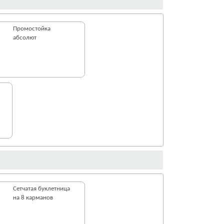
Промостойка
абсолют
Сетчатая буклетница
на 8 карманов