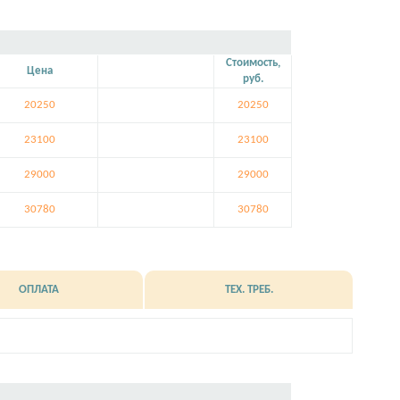
Стоимость,
Цена
руб.
20250
20250
23100
23100
29000
29000
30780
30780
ОПЛАТА
ТЕХ. ТРЕБ.