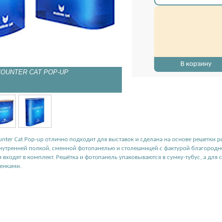
В корзину
COUNTER CAT POP-UP
Промостойка COUNTER CAT
nter Cat Pop-up отлично подходит для выставок и сделана на основе решетки p
нутренней полкой, сменной фотопанелью и столешницей с фактурой благородно
и входят в комплект. Решётка и фотопанель упаковываются в сумку-тубус, а дл
енками.