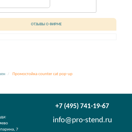
ОТЗЫВЫ О ФИРМЕ
шен
Промостойка counter cat pop-up
+7 (495) 741-19-67
зда:
info@pro-stend.ru
яево
парина, 7