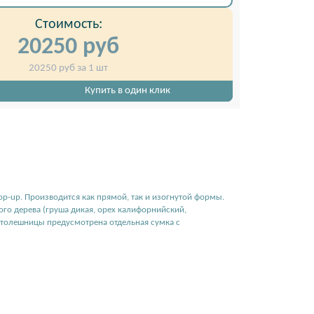
Стоимость:
20250
руб
20250
руб за 1 шт
Купить в один клик
 POP-UP
COUNTER CAT POP-UP
op-up. Производится как прямой, так и изогнутой формы.
го дерева (груша дикая, орех калифорнийский,
я столешницы предусмотрена отдельная сумка с