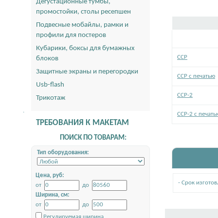
Дегустационные тумбы,
промостойки, столы ресепшен
Подвесные мобайлы, рамки и
профили для постеров
Кубарики, боксы для бумажных
ССР
блоков
Защитные экраны и перегородки
ССР с печатью
Usb-flash
ССР-2
Трикотаж
.
ССР-2 с печать
ТРЕБОВАНИЯ К МАКЕТАМ
ПОИСК ПО ТОВАРАМ:
Тип оборудования:
Цена, руб:
- Срок изгото
от
до
Ширина, см:
от
до
Регулируемая ширина