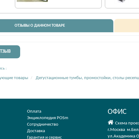
ОТЗЫВЫ О ДАННОМ ТОВАРЕ
ОТЗЫВ
сь :
вующие товары
Дегустационные тумбы, промостойки, столы ресеп
ОФИС
Оплата
Энциклопедия POSm
Схема прое
Сотрудничество
г.Москва
м.Бел
Доставка
ул.Академика О
Гарантия и сервис