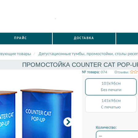
.
ПРАЙС
ДОСТАВКА
твующие товары
Дегустационные тумбы, промостойки, столы ресе
ПРОМОСТОЙКА COUNTER CAT POP-UP 
№ товара:
074
Отзывы:
103x96см
Без печати
145x96см
С печатью
Количество: