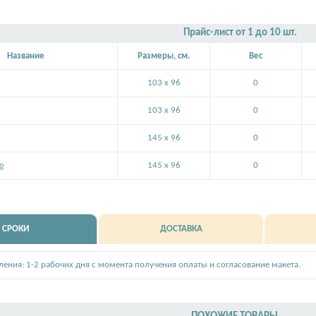
Прайс-лист от 1 до 10 шт.
Название
Размеры, см.
Вес
103 x 96
0
103 x 96
0
145 x 96
0
ю
145 x 96
0
СРОКИ
ДОСТАВКА
вления: 1-2 рабочих дня с момента получения оплаты и согласование макета.