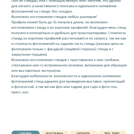
Поп-ап стендах) или с помощью велкро-лент липучек, что удобно
для легкого и качественного монтажа и идеального натяжения
фотопанелей на стенде, без складок.
Возможно изготовление стендов любых размеров!
Профиль может быть до 3х метров в длину, но возможно
изготовления стенда и из коротких профилей, благодаря чему стенд
получится компактным и удобным для транспортировки. Стоимость
стенда из коротких профилей рассчитывается по запросу, так же как
и стоимость фотопанелей на заднюю часть стенда (указана цена на
фотопанели только с фасадной (лицевой стороны) стенда и с
закрытыми торцами).
Возможно изготовление стендов с приставными к ним тумбами,
стеллажами или со встроенными полками, витринами для образцов
или выставочных экспонатов.
Благодаря мобильности, компактности и идеальному натяжению
фотопанелей стенд идеален для проведения выставок, презентаций
и фотосессий, а так же как фон или задник для сцен и фото-зон,
пресс-зон.