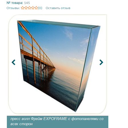
№ товара:
145
Отзывы:
(0) Оставить отзыв
пресс волл Фрейм EXPOFRAME с фотопанелями со
EXPOFR
всех сторон
выставо