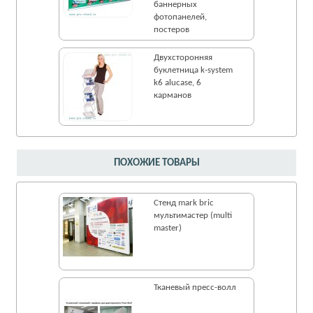
баннерных
фотопанелей,
постеров
Двухсторонняя
буклетница k-system
k6 alucase, 6
карманов
ПОХОЖИЕ ТОВАРЫ
Стенд mark bric
мультимастер (multi
master)
Тканевый пресс-волл