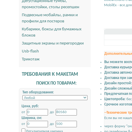
Дегустационные тумбы,
MobilEx - все дл
промостойки, столы ресепшен
Подвесные мобайлы, рамки и
профили для постеров
Кубарики, боксы для бумажных
блоков
Защитные экраны и перегородки
Usb-flash
Дополнительные
Трикотаж
Вы можете восп
Доставка курье
Доставка автом
ТРЕБОВАНИЯ К МАКЕТАМ
Доставка при зак
ПОИСК ПО ТОВАРАМ:
Дизайн простой:
Дизайн сложны
Тип оборудования:
Предпечатная по
Цветопроба:
бес
Срочное изгото
Цена, руб:
от
до
--Технические тр
Ширина, см:
Если вы не нашл
от
до
через форму "он
Регулируемая ширина
по телефонам 8-