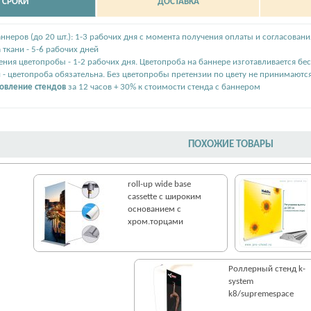
СРОКИ
ДОСТАВКА
ннеров (до 20 шт.): 1-3 рабочих дня с момента получения оплаты и согласовани
 ткани - 5-6 рабочих дней
ения цветопробы - 1-2 рабочих дня. Цветопроба на баннере изготавливается бе
 - цветопроба обязательна. Без цветопробы претензии по цвету не принимаютс
товление стендов
за 12 часов + 30% к стоимости стенда с баннером
ПОХОЖИЕ ТОВАРЫ
roll-up wide base
cassette с широким
основанием с
хром.торцами
Роллерный стенд k-
system
k8/supremespace