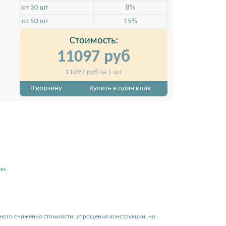
от 30 шт
8%
от 50 шт
15%
Стоимость:
11097
руб
11097
руб за 1 шт
держивает баннерное
Надежная утяжеленная расширенная база-о
ожении.
стенда, без ножек
В корзину
Купить в один клик
ии.
льного снижения стоимости, упрощения конструкции, но