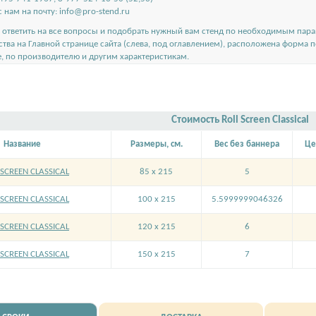
 нам на почту:
info@pro-stend.ru
ответить на все вопросы и подобрать нужный вам стенд по необходимым пар
ства на
Главной странице сайта
(слева, под оглавлением), расположена форма 
е, по производителю и другим характеристикам.
Стоимость Roll Screen Classical
Название
Размеры, см.
Вес без баннера
Це
SCREEN CLASSICAL
85 x 215
5
SCREEN CLASSICAL
100 x 215
5.5999999046326
SCREEN CLASSICAL
120 x 215
6
SCREEN CLASSICAL
150 x 215
7