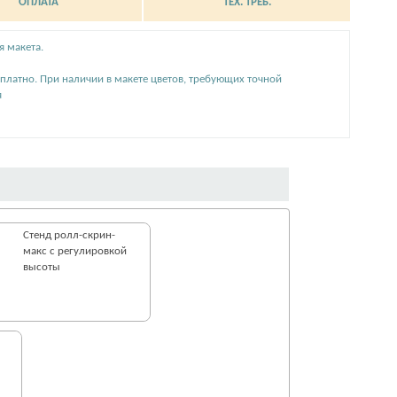
ОПЛАТА
ТЕХ. ТРЕБ.
я макета.
сплатно. При наличии в макете цветов, требующих точной
я
Стенд ролл-cкрин-
макс с регулировкой
высоты