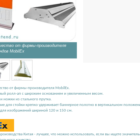
ачество от фирмы-производителя
Широкое основание крепко у
ндов MobilEx
полотно в вертикальном пол
ество от фирмы-производителя MobilEx.
ный ролл-ап с широким основанием и увеличенным весом.
и ножки из стального прутка.
ие для стойки крепко удерживает баннерное полотно в вертикальном положен
для изображений шириной 120 и 150 см.
производства Китая - лучшее, что можно использовать, если вы ищете значите
бильного качества.