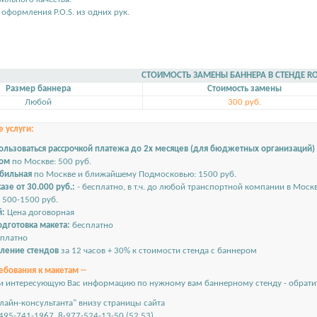
я оформления P.O.S. из одних рук.
СТОИМОСТЬ ЗАМЕНЫ БАННЕРА В СТЕНДЕ RO
Размер баннера
Стоимость замены
Любой
300 руб.
 услуги:
ользоваться рассрочкой платежа до 2х месяцев (для бюджетных организаций)
ром
по Москве: 500 руб.
обильная
по Москве и ближайшему Подмосковью: 1500 руб.
азе от 30.000 руб.:
- бесплатно, в т.ч. до любой транспортной компании в Моск
500-1500 руб.
й:
Цена договорная
дготовка макета:
бесплатно
платно
вление стендов
за 12 часов + 30% к стоимости стенда с баннером
ебования к макетам --
и интересующую Вас информацию по нужному вам баннерному стенду - обратит
лайн-консультанта" внизу страницы сайта
495-741-1967, 8-977-524-13-50 (52,53)