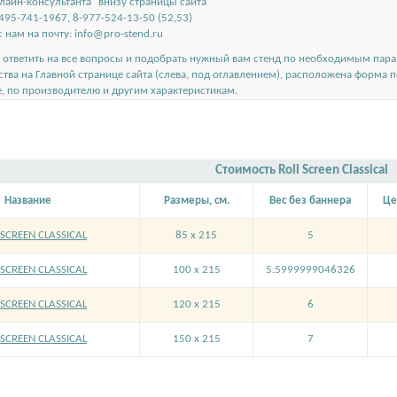
лайн-консультанта" внизу страницы сайта
495-741-1967, 8-977-524-13-50 (52,53)
 нам на почту:
info@pro-stend.ru
ответить на все вопросы и подобрать нужный вам стенд по необходимым пар
ства на
Главной странице сайта
(слева, под оглавлением), расположена форма 
е, по производителю и другим характеристикам.
Стоимость Roll Screen Classical
Название
Размеры, см.
Вес без баннера
Це
SCREEN CLASSICAL
85 x 215
5
SCREEN CLASSICAL
100 x 215
5.5999999046326
SCREEN CLASSICAL
120 x 215
6
SCREEN CLASSICAL
150 x 215
7