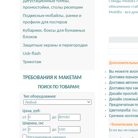
Дегустационные тумбы,
Стенды MobilEx 
обязательно ста
промостойки, столы ресепшен
MobilEx - все дл
Подвесные мобайлы, рамки и
профили для постеров
Кубарики, боксы для бумажных
блоков
Защитные экраны и перегородки
Usb-flash
Трикотаж
Дополнительные
Вы можете восп
ТРЕБОВАНИЯ К МАКЕТАМ
Доставка курье
Доставка автом
ПОИСК ПО ТОВАРАМ:
Доставка при зак
Дизайн простой:
Тип оборудования:
Дизайн сложны
Предпечатная по
Цветопроба:
бес
Цена, руб:
Срочное изгото
от
до
Ширина, см:
--Технические тр
от
до
Если вы не нашл
Регулируемая ширина