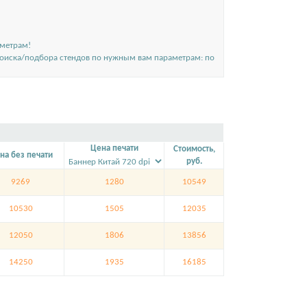
аметрам!
поиска/подбора стендов по нужным вам параметрам: по
Цена печати
Стоимость,
на без печати
руб.
9269
1280
10549
10530
1505
12035
12050
1806
13856
14250
1935
16185