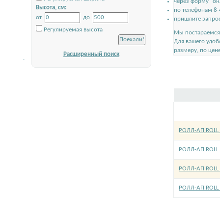
через форму "он
Высота, см:
по телефонам 8-
от
до
пришлите запрос
Регулируемая высота
Мы постараемся 
Для вашего удоб
размеру, по цен
Расширенный поиск
.
РОЛЛ-АП ROLL 
РОЛЛ-АП ROLL 
РОЛЛ-АП ROLL 
РОЛЛ-АП ROLL 