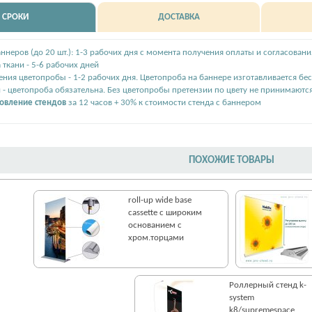
СРОКИ
ДОСТАВКА
ннеров (до 20 шт.): 1-3 рабочих дня с момента получения оплаты и согласовани
 ткани - 5-6 рабочих дней
ения цветопробы - 1-2 рабочих дня. Цветопроба на баннере изготавливается бе
 - цветопроба обязательна. Без цветопробы претензии по цвету не принимаютс
товление стендов
за 12 часов + 30% к стоимости стенда с баннером
ПОХОЖИЕ ТОВАРЫ
roll-up wide base
cassette с широким
основанием с
хром.торцами
Роллерный стенд k-
system
k8/supremespace