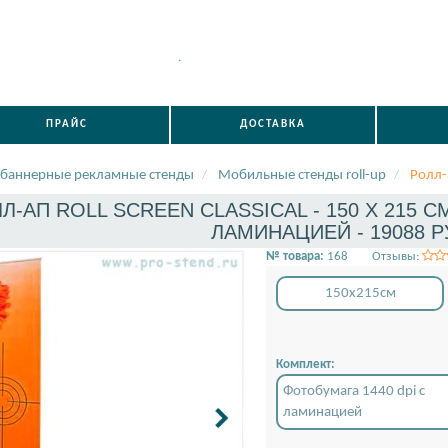
.
ПРАЙС
ДОСТАВКА
баннерные рекламные стенды
Мобильные стенды roll-up
Ролл-а
Л-АП ROLL SCREEN CLASSICAL - 150 X 215 С
ЛАМИНАЦИЕЙ - 19088 Р
№ товара:
168
Отзывы:
150x215см
Комплект:
Фотобумага 1440 dpi с
ламинацией