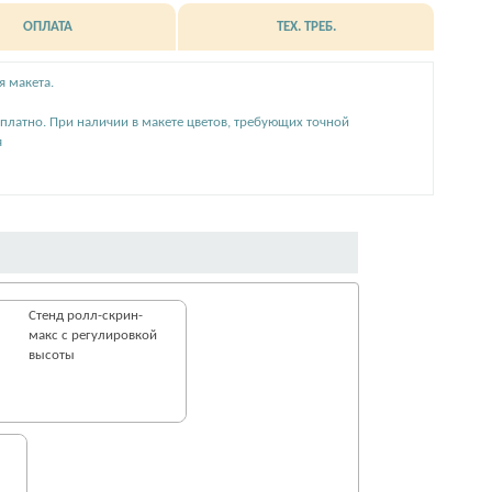
ОПЛАТА
ТЕХ. ТРЕБ.
я макета.
сплатно. При наличии в макете цветов, требующих точной
я
Стенд ролл-cкрин-
макс с регулировкой
высоты