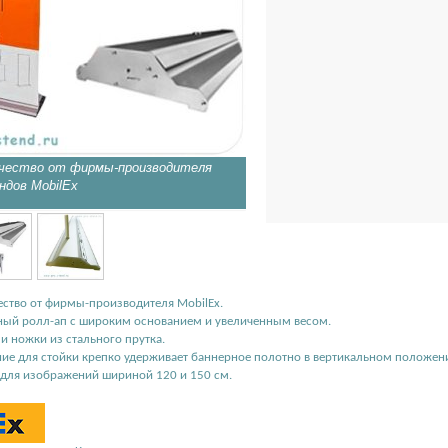
ачество от фирмы-производителя
Широкое основание крепко у
ндов MobilEx
полотно в вертикальном пол
ество от фирмы-производителя MobilEx.
ный ролл-ап с широким основанием и увеличенным весом.
и ножки из стального прутка.
ие для стойки крепко удерживает баннерное полотно в вертикальном положен
для изображений шириной 120 и 150 см.