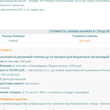
производства Китая - лучшее, что можно использовать, если вы ищете значите
бильного качества.
я оформления P.O.S. из одних рук.
СТОИМОСТЬ ЗАМЕНЫ БАННЕРА В СТЕНДЕ RO
Размер баннера
Стоимость замены
Любой
300 руб.
 услуги:
ользоваться рассрочкой платежа до 2х месяцев (для бюджетных организаций)
ром
по Москве: 500 руб.
обильная
по Москве и ближайшему Подмосковью: 1500 руб.
азе от 30.000 руб.:
- бесплатно, в т.ч. до любой транспортной компании в Моск
500-1500 руб.
й:
Цена договорная
дготовка макета:
бесплатно
платно
вление стендов
за 12 часов + 30% к стоимости стенда с баннером
ебования к макетам --
и интересующую Вас информацию по нужному вам баннерному стенду - обратит