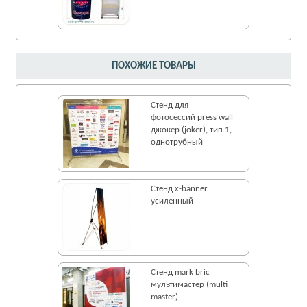
ПОХОЖИЕ ТОВАРЫ
Стенд для
фотосессий press wall
джокер (joker), тип 1,
однотрубный
Стенд x-banner
усиленный
Стенд mark bric
мультимастер (multi
master)