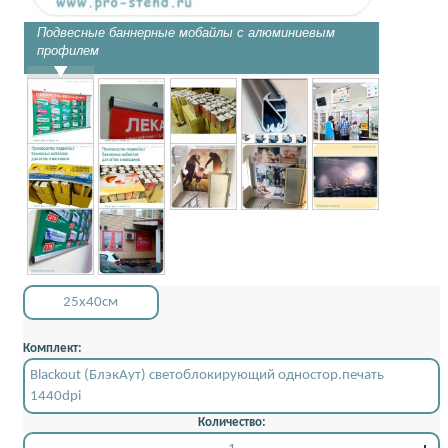
Подвесные баннерные мобайлы с алюминиевым
Алюмини
профилем
25x40см
Комплект:
Blackout (БлэкАут) светоблокирующий одностор.печать
1440dpi
Количество: