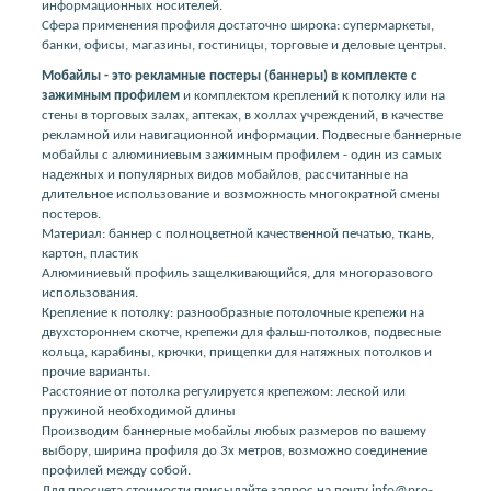
информационных носителей.
Сфера применения профиля достаточно широка: супермаркеты,
банки, офисы, магазины, гостиницы, торговые и деловые центры.
Мобайлы - это рекламные постеры (баннеры) в комплекте с
зажимным профилем
и комплектом креплений к потолку или на
стены в торговых залах, аптеках, в холлах учреждений, в качестве
рекламной или навигационной информации. Подвесные баннерные
мобайлы с алюминиевым зажимным профилем - один из самых
надежных и популярных видов мобайлов, рассчитанные на
длительное использование и возможность многократной смены
постеров.
Материал: баннер с полноцветной качественной печатью, ткань,
картон, пластик
Алюминиевый профиль защелкивающийся, для многоразового
использования.
Крепление к потолку: разнообразные потолочные крепежи на
двухстороннем скотче, крепежи для фальш-потолков, подвесные
кольца, карабины, крючки, прищепки для натяжных потолков и
прочие варианты.
Расстояние от потолка регулируется крепежом: леской или
пружиной необходимой длины
Производим баннерные мобайлы любых размеров по вашему
выбору, ширина профиля до 3х метров, возможно соединение
профилей между собой.
Для просчета стоимости присылайте запрос на почту info@pro-