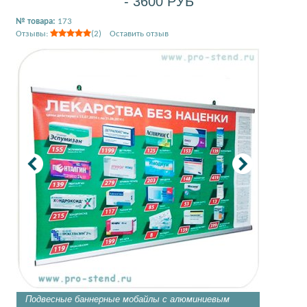
- 3600 РУБ
№ товара:
173
Отзывы:
(2) Оставить отзыв
Подвесные баннерные мобайлы с алюминиевым
Алюмини