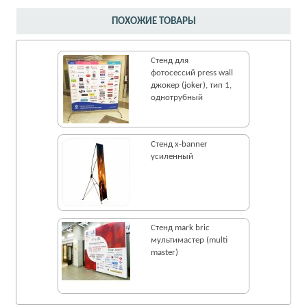
ПОХОЖИЕ ТОВАРЫ
Стенд для
фотосессий press wall
джокер (joker), тип 1,
однотрубный
Стенд x-banner
усиленный
Стенд mark bric
мультимастер (multi
master)