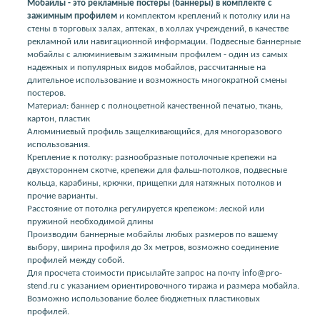
Мобайлы - это рекламные постеры (баннеры) в комплекте с
зажимным профилем
и комплектом креплений к потолку или на
стены в торговых залах, аптеках, в холлах учреждений, в качестве
рекламной или навигационной информации. Подвесные баннерные
мобайлы с алюминиевым зажимным профилем - один из самых
надежных и популярных видов мобайлов, рассчитанные на
длительное использование и возможность многократной смены
постеров.
Материал: баннер с полноцветной качественной печатью, ткань,
картон, пластик
Алюминиевый профиль защелкивающийся, для многоразового
использования.
Крепление к потолку: разнообразные потолочные крепежи на
двухстороннем скотче, крепежи для фальш-потолков, подвесные
кольца, карабины, крючки, прищепки для натяжных потолков и
прочие варианты.
Расстояние от потолка регулируется крепежом: леской или
пружиной необходимой длины
Производим баннерные мобайлы любых размеров по вашему
выбору, ширина профиля до 3х метров, возможно соединение
профилей между собой.
Для просчета стоимости присылайте запрос на почту info@pro-
stend.ru с указанием ориентировочного тиража и размера мобайла.
Возможно использование более бюджетных пластиковых
профилей.