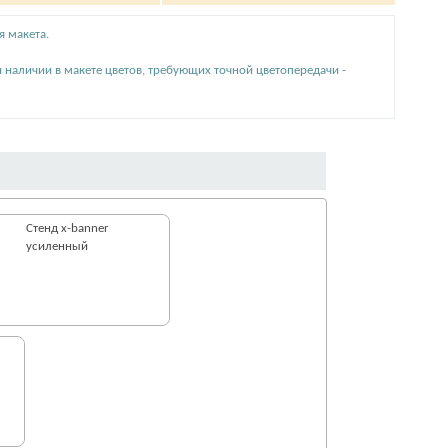
я макета.
и наличии в макете цветов, требующих точной цветопередачи -
Стенд x-banner
усиленный