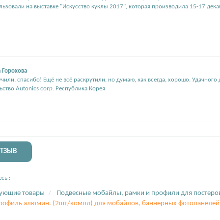
ользовали на выставке "Искусство куклы 2017", которая производила 15-17 дека
 Горохова
чили, спасибо! Ещё не всё раскрутили, но думаю, как всегда, хорошо. Удачног
ьство Autonics corp. Республика Корея
ОТЗЫВ
сь :
вующие товары
Подвесные мобайлы, рамки и профили для постеро
офиль алюмин. (2шт/компл) для мобайлов, баннерных фотопанелей,