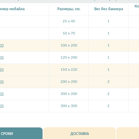
Ко
змер мобайла
Размеры, см.
Вес без баннера
25 x 40
1
50 x 70
1
00
100 x 200
1
00
120 x 200
1
20
150 x 220
1
00
200 x 200
2
00
300 x 200
2
00
300 x 300
2
СРОКИ
ДОСТАВКА