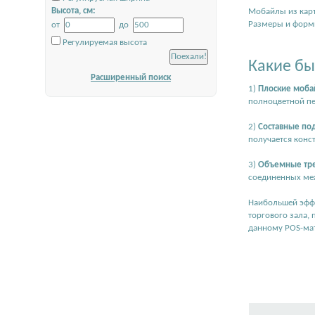
Высота, см:
Мобайлы из карт
Размеры и формы
от
до
Регулируемая высота
Какие б
Расширенный поиск
1)
Плоские моб
полноцветной пе
2)
Составные п
получается конс
3)
Объемные тр
соединенных меж
Наибольшей эффе
торгового зала,
данному POS-ма