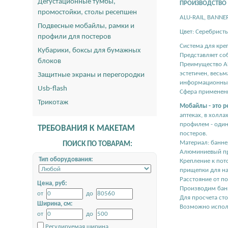
Дегустационные тумбы,
ПРОИЗВОДСТВО
промостойки, столы ресепшен
ALU-RAIL, BANNE
Подвесные мобайлы, рамки и
Цвет: Серебрист
профили для постеров
Система для кре
Кубарики, боксы для бумажных
Представляет со
блоков
Преимущество AL
эстетичен, весьм
Защитные экраны и перегородки
информационных
Usb-flash
Сфера применени
Трикотаж
Мобайлы - это 
аптеках, в холл
профилем - один
ТРЕБОВАНИЯ К МАКЕТАМ
постеров.
Материал: баннер
ПОИСК ПО ТОВАРАМ:
Алюминиевый пр
Тип оборудования:
Крепление к пот
прищепки для на
Расстояние от п
Цена, руб:
Производим бан
от
до
Для просчета ст
Ширина, см:
Возможно испол
от
до
Регулируемая ширина