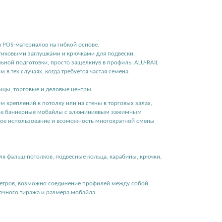
 POS-материалов на гибкой основе.
тиковыми заглушками и крючками для подвески.
ной подготовки, просто защелкнув в профиль. ALU-RAIL
 в тех случаях, когда требуется частая семена
ицы, торговые и деловые центры.
м креплений к потолку или на стены в торговых залах,
есные баннерные мобайлы с алюминиевым зажимным
ное использование и возможность многократной смены
ля фальш-потолков, подвесные кольца, карабины, крючки,
етров, возможно соединение профилей между собой.
вочного тиража и размера мобайла.