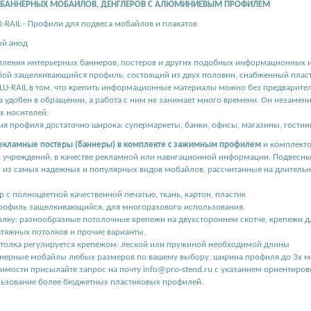
 БАННЕРНЫХ МОБАЙЛОВ, ДЕНГЛЕРОВ С АЛЮМИНИЕВЫМ ПРОФИЛЕМ
R-RAIL - Профили для подвеса мобайлов и плакатов
ый анод
пления интерьерных баннеров, постеров и других подобных информационных и
бой защелкивающийся профиль, состоящий из двух половин, снабженный плас
U-RAIL в том, что крепить информационные материалы можно без предваритель
а удобен в обращении, а работа с ним не занимает много времени. Он незаменим
 носителей.
я профиля достаточно широка: супермаркеты, банки, офисы, магазины, гостин
рекламные постеры (баннеры) в комплекте с зажимным профилем
и комплекто
ах учреждений, в качестве рекламной или навигационной информации. Подв
 из самых надежных и популярных видов мобайлов, рассчитанные на длитель
 с полноцветной качественной печатью, ткань, картон, пластик
офиль защелкивающийся, для многоразового использования.
олку: разнообразные потолочные крепежи на двухстороннем скотче, крепежи д
тяжных потолков и прочие варианты.
отолка регулируется крепежом: леской или пружиной необходимой длины
нерные мобайлы любых размеров по вашему выбору, ширина профиля до 3х м
оимости присылайте запрос на почту info@pro-stend.ru с указанием ориентиро
ьзование более бюджетных пластиковых профилей.