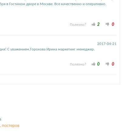
бря в Гостином дворе в Москве. Все качественно и оперативно.
2
0
Полезно?
2017-04-21
о дня! С уважением,Горохова Ирина маркетинг менеджер.
0
0
Полезно?
в
 постеров