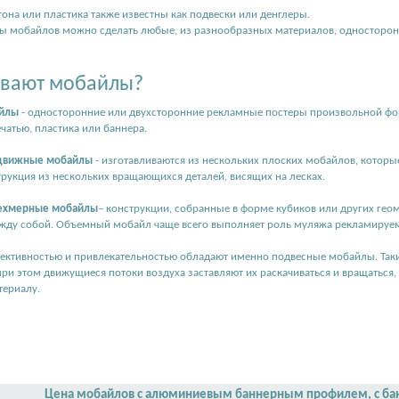
она или пластика также известны как подвески или денглеры.
 мобайлов можно сделать любые, из разнообразных материалов, односторон
ывают мобайлы?
айлы
- односторонние или двухсторонние рекламные постеры произвольной фо
чатью, пластика или баннера.
одвижные мобайлы
- изготавливаются из нескольких плоских мобайлов, которы
трукция из нескольких вращающихся деталей, висящих на лесках.
ехмерные мобайлы
– конструкции, собранные в форме кубиков или других гео
ду собой. Объемный мобайл чаще всего выполняет роль муляжа рекламируемо
ктивностью и привлекательностью обладают именно подвесные мобайлы. Таки
 при этом движущиеся потоки воздуха заставляют их раскачиваться и вращаться
териалу.
Цена мобайлов с алюминиевым баннерным профилем, с бан