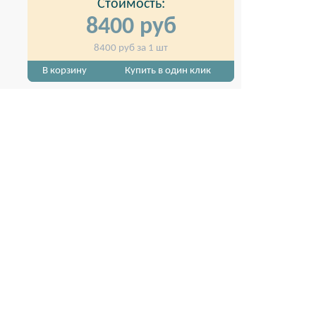
Стоимость:
8400
руб
8400
руб за 1 шт
В корзину
Купить в один клик
ль для баннеров
Производство подвесных рекламных баннер
магазинов и аптек