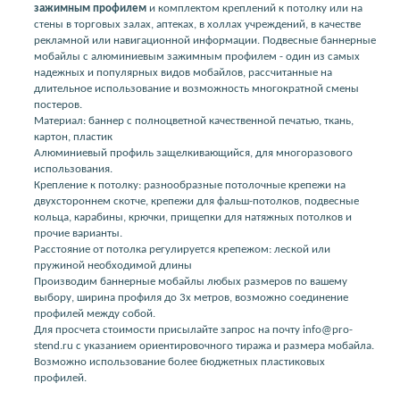
зажимным профилем
и комплектом креплений к потолку или на
стены в торговых залах, аптеках, в холлах учреждений, в качестве
рекламной или навигационной информации. Подвесные баннерные
мобайлы с алюминиевым зажимным профилем - один из самых
надежных и популярных видов мобайлов, рассчитанные на
длительное использование и возможность многократной смены
постеров.
Материал: баннер с полноцветной качественной печатью, ткань,
картон, пластик
Алюминиевый профиль защелкивающийся, для многоразового
использования.
Крепление к потолку: разнообразные потолочные крепежи на
двухстороннем скотче, крепежи для фальш-потолков, подвесные
кольца, карабины, крючки, прищепки для натяжных потолков и
прочие варианты.
Расстояние от потолка регулируется крепежом: леской или
пружиной необходимой длины
Производим баннерные мобайлы любых размеров по вашему
выбору, ширина профиля до 3х метров, возможно соединение
профилей между собой.
Для просчета стоимости присылайте запрос на почту info@pro-
stend.ru с указанием ориентировочного тиража и размера мобайла.
Возможно использование более бюджетных пластиковых
профилей.