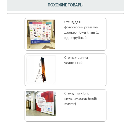
ПОХОЖИЕ ТОВАРЫ
Стенд для
фотосессий press wall
джокер (joker), тип 1,
однотрубный
Стенд x-banner
усиленный
Стенд mark bric
мультимастер (multi
master)