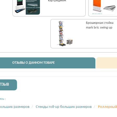
картриджем
Брошюрная стойка
mark bric swing up
ОТЗЫВЫ О ДАННОМ ТОВАРЕ
ОТЗЫВ
сь :
больших размеров
Стенды roll-up больших размеров
Роллерный с