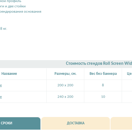
мной профиль
ги и две стойки
брендирования основания
8 кг.
Стоимость стендов Roll Screen Wi
Название
Размеры, см.
Вес без баннера
Це
de
200 x 200
8
de
240 x 200
10
СРОКИ
ДОСТАВКА