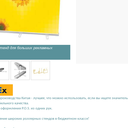
тенд для больших рекламных
Длинные ножки не позволяют
производства Китая - лучшее, что можно использовать, если вы ищете значите
бильного качества.
я оформления P.O.S. из одних рук.
ение широких роллерных стендов в бюджетном классе!