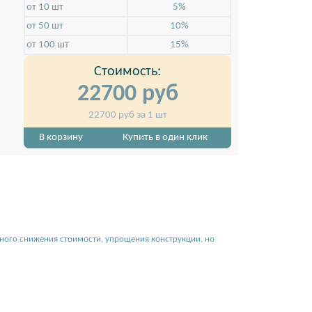
от 10 шт
5%
от 50 шт
10%
от 100 шт
15%
Стоимость:
22700
руб
22700
руб за 1 шт
 стенду наклоняться
Баннер прочно крепится наверху и внизу
В корзину
Купить в один клик
льного снижения стоимости, упрощения конструкции, но