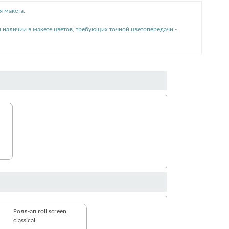
я макета.
и наличии в макете цветов, требующих точной цветопередачи -
Ролл-ап roll screen
classical