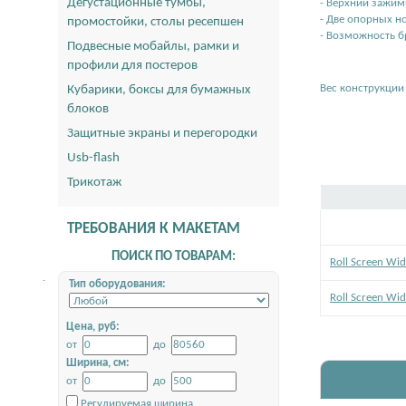
Дегустационные тумбы,
- Верхний зажи
- Две опорных но
промостойки, столы ресепшен
- Возможность 
Подвесные мобайлы, рамки и
профили для постеров
Вес конструкции 
Кубарики, боксы для бумажных
блоков
Защитные экраны и перегородки
Usb-flash
Трикотаж
ТРЕБОВАНИЯ К МАКЕТАМ
ПОИСК ПО ТОВАРАМ:
Roll Screen Wi
.
Тип оборудования:
Roll Screen Wi
Цена, руб:
от
до
Ширина, см:
от
до
Регулируемая ширина