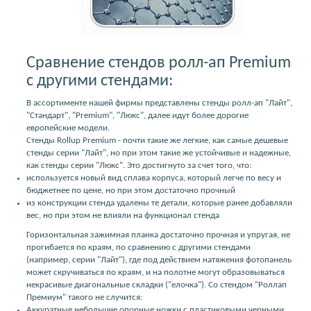
Сравнение стендов ролл-ап Premium
с другими стендами:
В ассортименте нашей фирмы представлены стенды ролл-ап "Лайт",
"Стандарт", "Premium", "Люкс", далее идут более дорогие
европейские модели.
Стенды Rollup Premium - почти такие же легкие, как самые дешевые
стенды серии "Лайт", но при этом такие же устойчивые и надежные,
как стенды серии
"Люкс".
Это достигнуто за счет того, что:
используется новый вид сплава корпуса, который легче по весу и
бюджетнее по цене, но при этом достаточно прочный
из конструкции стенда удалены те детали, которые ранее добавляли
вес, но при этом не влияли на функционал стенда
Горизонтальная зажимная планка достаточно прочная и упругая, не
прогибается по краям, по сравнению с другими стендами
(например, серии "Лайт"), где под действием натяжения фотопанель
может скручиваться по краям, и на полотне могут образовываться
некрасивые диагональные складки ("елочка"). Со стендом "Роллап
Премиум" такого не случится:
Аккуратные небольшие опорные ножки с пластиковыми черными