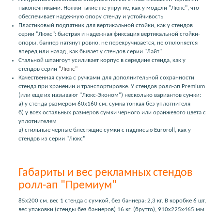
наконечниками. Ножки такие же упругие, как у модели "Люкс", что
обеспечивает надежную опору стенду и устойчивость
Пластиковый подпятник для вертикальной стойки, как у стендов
серии "Люкс": быстрая и надежная фиксация вертикальной стойки-
опоры, баннер натянут ровно, не перекручивается, не отклоняется
вперед или назад, как бывает у стендов серии "Лайт"
Стальной шпангоут усиливает корпус в середине стенда, как у
стендов серии
"Люкс"
Качественная сумка с ручками для дополнительной сохранности
стенда при хранении и транспортировке. У стендов ролл-ап Premium
(или еще их называют "Люкс-Эконом") несколько вариантов сумки:
а) у стенда размером 60х160 см. сумка тонкая без уплотнителя
б) у всех остальных размеров сумки черного или оранжевого цвета с
уплотнителем
в) стильные черные блестящие сумки с надписью Euroroll, как у
стендов из серии "Люкс"
Габариты и вес рекламных стендов
ролл-ап "Премиум"
85х200 см. вес 1 стенда с сумкой, без баннера: 2,3 кг. В коробке 6 шт,
вес упаковки (стенды без баннеров) 16 кг. (брутто), 910х225х465 мм