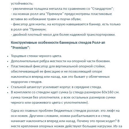
устойчивость;
- увеличенная толщина металла по сравнению со "Стандартом";
- на ножках ролл-апа "Премиум" предусмотрены пластиковые
вставки во избежание травм и порчи обуви;
- фиксатор для мачты, на которую навешивается баннер, есть только
в ролл-апе "Премиум;
- двойной плотный чехол для более надежной транспортировки.
Конструктивные особенности баннерных стендов Ролл-ап
"Premium":
Торцевые стенки черного цвета.
Дополнительные ребра жесткости на опорной части боковин.
Пластиковый фиксатор для вертикальной опорной стойки,
обеспечивающий ее фиксацию и не позволяющий опоре
наклоняться вперед или назад, как это бывает у облегченных
недорогих стендов.
Стальной шпангоут усиливает корпус в середине стенда.
В комплекте со стендом идет сумка (у стенда размером 60х160 см.
сумка тонкая без уплотнителя, у всех остальных размеров сумки
черного или оранжевого цвета с уплотнителем).
Одна из главных проблем бюджетных стендов роллап: это люфт на
оси ножек. Другими словами, ножки разбалтываются и стенд
начинает наклоняться вперед или назад. Почему это происходит? В
месте крепления опорных ножек действуют большие нагрузки. Из-за