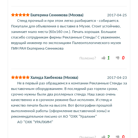
Екатерина Сенникова (Москва)
2017-04-25
Стенд прочный и при этом легко разбирается - собирается.
Покупали для объявления о выставке в Музее. Стоит устойчиво,
занимает мало места (60х160 см.). Печать хорошая. Большое
спасибо сотрудникам фирмы Рекламные Стенды! С уважением,
ведущий инженер по экспозициям Палеонтологического музея
ПИН РАН Екатерина Сенникова
1
0
Полезно?
Халида Ханбекова (Москва)
2017-04-23
Не в первый раз обращаемся к компании Рекламные Стенды за
выставочным оборудованием. В последний раз горели сроки,
срочно нужны были два роллерных стенда. Наш заказ очень
качественно и в срочном режиме был исполнен. И стенд и
качество печати были на высоте. Вот фотографии прошлой
выполненной работы (оформление выставочной зоны) и
рекомендательное письмо от АО "ОХК "Уралхим"
АО "ОХК "УРАЛХИМ"
2
0
Полезно?