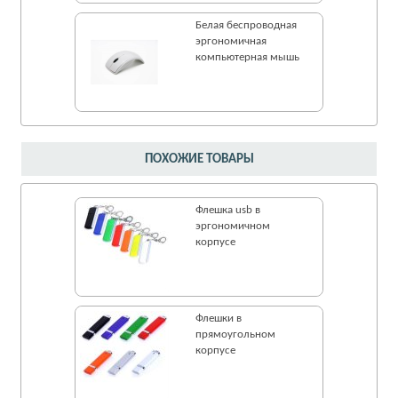
Белая беспроводная
эргономичная
компьютерная мышь
ПОХОЖИЕ ТОВАРЫ
Флешка usb в
эргономичном
корпусе
Флешки в
прямоугольном
корпусе