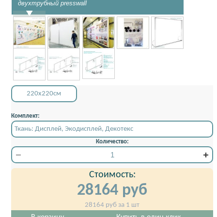
двухтрубный presswall
4,5х3 м
220x220см
Комплект:
Ткань: Дисплей, Экодисплей, Декотекс
Количество:
Стоимость:
28164
руб
28164
руб за 1 шт