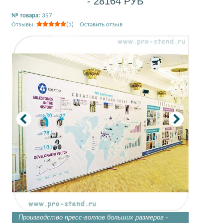
- 28164 РУБ
№ товара:
357
Отзывы:
(1) Оставить отзыв
Производство пресс-воллов больших размеров -
Стенд p