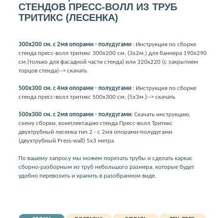
СТЕНДОВ ПРЕСС-ВОЛЛ ИЗ ТРУБ
ТРИТИКС (ЛЕСЕНКА)
300х200 см. с 2мя опорами - полудугами
:
Инструкция по сборке
стенда пресс-волл тритикс 300х200 см. (3х2м.) для баннера 190х290
см.(только для фасадной части стенда) или 320х220 (с закрытием
торцов стенда)--> скачать
500х300 см. с 4мя опорами - полудугами
:
Инструкция по сборке
стенда пресс-волл тритикс 500х300 см. (5х3м.)--> скачать
500х300 см. с 2мя опорами - полудугами
:
Скачать инструкцию,
схему сборки, комплектацию стенда Пресс-волл Тритикс
двухтрубный лесенка тип 2 - с 2мя опорами-полудугами
(двухтрубный Press-wall) 5х3 метра
По вашему запросу мы можем порезать трубы и сделать каркас
сборно-разборным из труб небольшого размера, которые будет
удобно перевозить и хранить в разобранном виде.