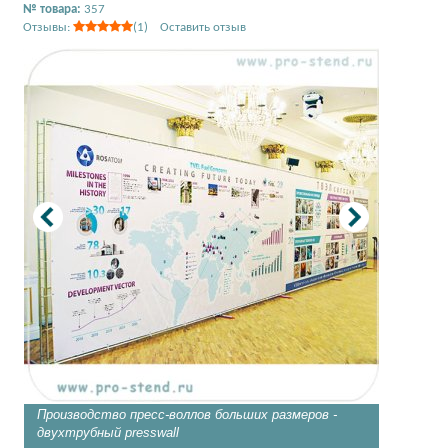
№ товара:
357
Отзывы:
(1) Оставить отзыв
Производство пресс-воллов больших размеров -
Стенд p
двухтрубный presswall
4,5х3 м