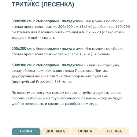
ТРИТИКС (ЛЕСЕНКА)
300х200 см. с 2мя опорами - полудугами
:
Инструкция по сборке
стенда пресс-волл тритикс 300х200 см. (3х2м.) для баннера 190х290
см.(только для фасадной части стенда) или 320х220 (с закрытием
торцов стенда)--> скачать
500х300 см. с 4мя опорами - полудугами
:
Инструкция по сборке
стенда пресс-волл тритикс 500х300 см. (5х3м.)--> скачать
500х300 см. с 2мя опорами - полудугами
:
Скачать инструкцию,
схему сборки, комплектацию стенда Пресс-волл Тритикс
двухтрубный лесенка тип 2 - с 2мя опорами-полудугами
(двухтрубный Press-wall) 5х3 метра
По вашему запросу мы можем порезать трубы и сделать каркас
сборно-разборным из труб небольшого размера, которые будет
удобно перевозить и хранить в разобранном виде.
СРОКИ
ДОСТАВКА
ОПЛАТА
ТЕХ. ТРЕБ.