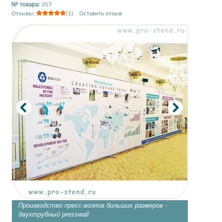
№ товара:
357
Отзывы:
(1) Оставить отзыв
Производство пресс-воллов больших размеров -
Стенд p
двухтрубный presswall
4,5х3 м