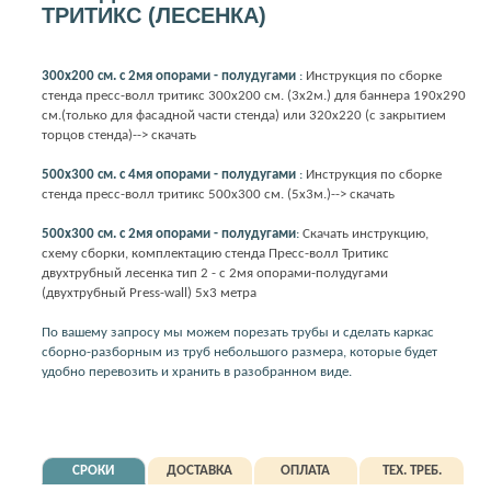
ТРИТИКС (ЛЕСЕНКА)
300х200 см. с 2мя опорами - полудугами
:
Инструкция по сборке
стенда пресс-волл тритикс 300х200 см. (3х2м.) для баннера 190х290
см.(только для фасадной части стенда) или 320х220 (с закрытием
торцов стенда)--> скачать
500х300 см. с 4мя опорами - полудугами
:
Инструкция по сборке
стенда пресс-волл тритикс 500х300 см. (5х3м.)--> скачать
500х300 см. с 2мя опорами - полудугами
:
Скачать инструкцию,
схему сборки, комплектацию стенда Пресс-волл Тритикс
двухтрубный лесенка тип 2 - с 2мя опорами-полудугами
(двухтрубный Press-wall) 5х3 метра
По вашему запросу мы можем порезать трубы и сделать каркас
сборно-разборным из труб небольшого размера, которые будет
удобно перевозить и хранить в разобранном виде.
СРОКИ
ДОСТАВКА
ОПЛАТА
ТЕХ. ТРЕБ.