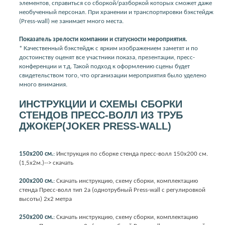
элементов, справиться со сборкой/разборкой которых сможет даже
необученный персонал. При хранении и транспортировки бэкстейдж
(Press-wall) не занимает много места.
Показатель зрелости компании и статусности мероприятия.
* Качественный бэкстейдж с ярким изображением заметят и по
достоинству оценят все участники показа, презентации, пресс-
конференции и т.д. Такой подход к оформлению сцены будет
свидетельством того, что организации мероприятия было уделено
много внимания.
ИНСТРУКЦИИ И СХЕМЫ СБОРКИ
СТЕНДОВ ПРЕСС-ВОЛЛ ИЗ ТРУБ
ДЖОКЕР(JOKER PRESS-WALL)
150х200 см.
:
Инструкция по сборке стенда пресс-волл 150х200 см.
(1,5х2м.)--> скачать
200х200 см.
:
Скачать инструкцию, схему сборки, комплектацию
стенда Пресс-волл тип 2а (однотрубный Press-wall с регулировкой
высоты) 2х2 метра
250х200 см.
:
Скачать инструкцию, схему сборки, комплектацию