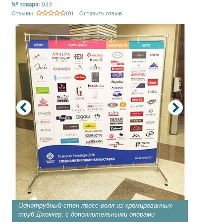
№ товара:
033
Отзывы:
(0) Оставить отзыв
Однотрубный стен пресс-волл из хромированных
Пресс-в
труб Джоккер, с дополнительными опорами
формат,