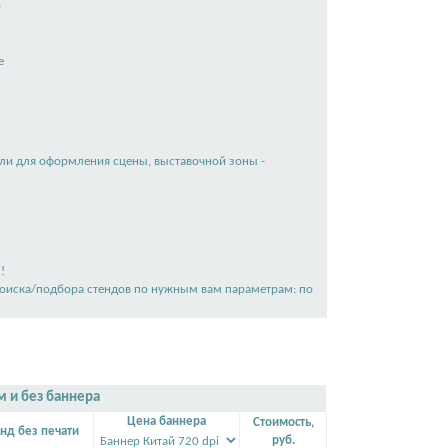
)
е
ли для оформления сцены, выставочной зоны -
!
поиска/подбора стендов по нужным вам параметрам: по
м и без баннера
Цена баннера
Стоимость,
нд без печати
руб.