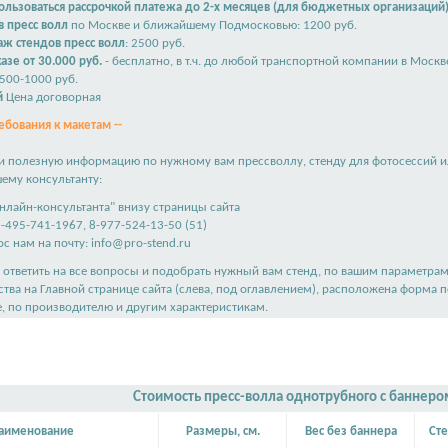
льзоваться рассрочкой платежа до 2-х месяцев (для бюджетных организаций
в пресс волл
по Москве и ближайшему Подмосковью: 1200 руб.
аж стендов пресс волл
: 2500 руб.
азе от 30.000 руб.
- бесплатно, в т.ч. до любой транспортной компании в Москв
500-1000 руб.
й
Цена договорная
ебования к макетам --
и полезную информацию по нужному вам прессволлу, стенду для фотосессий и
шему консультанту:
онлайн-консультанта" внизу страницы сайта
8-495-741-1967, 8-977-524-13-50 (51)
ос нам на почту:
info@pro-stend.ru
ответить на все вопросы и подобрать нужный вам стенд, по вашим параметрам
ства на
Главной странице сайта
(слева, под оглавлением), расположена форма 
е, по производителю и другим характеристикам.
Стоимость пресс-волла однотрубного с баннеро
аименование
Размеры, см.
Вес без баннера
Сте