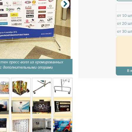
от 10 ш
от 20 ш
от 30 ш
тен пресс-волл из хромированных
Пресс-волл Joker из хромиро
 с дополнительными опорами
формат, для выставок
В 