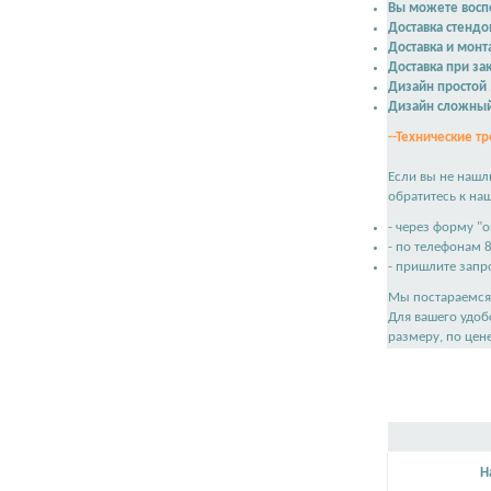
Вы можете воспо
Доставка стендо
Доставка и монт
Доставка при зак
Дизайн простой
Дизайн сложны
--Технические тр
Если вы не нашл
обратитесь к на
- через форму "
- по телефонам 
- пришлите запр
Мы постараемся 
Для вашего удоб
размеру, по цен
Н