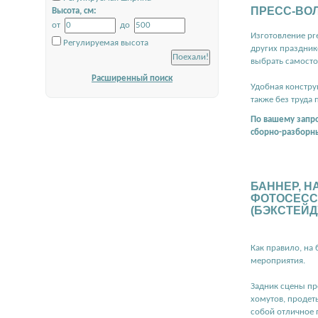
ПРЕСС-ВОЛ
Высота, см:
от
до
Изготовление pre
Регулируемая высота
других праздник
выбрать самосто
Расширенный поиск
Удобная констру
также без труда 
По вашему запро
сборно-разборны
БАННЕР, Н
ФОТОСЕСС
(БЭКСТЕЙД
Как правило, на
мероприятия.
Задник сцены пр
хомутов, продет
собой отличное 