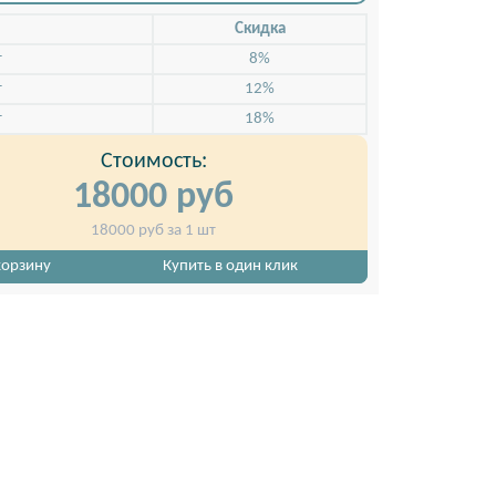
Скидкa
т
8%
т
12%
т
18%
Стоимость:
18000
руб
18000
руб за 1 шт
ванных труб, большой
Пресс-волл Jоker из хромированных труб, 
формат
корзину
Купить в один клик