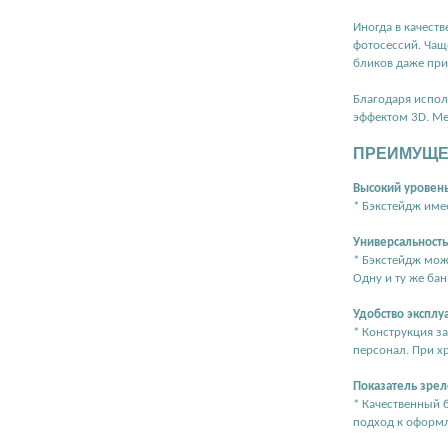
Иногда в качеств
фотосессий. Чащ
бликов даже при
Благодаря испол
эффектом 3D. Ме
ПРЕИМУЩЕ
Высокий уровень
* Бэкстейдж име
Универсальность
* Бэкстейдж можн
Одну и ту же ба
Удобство эксплу
* Конструкция з
персонал. При хр
Показатель зрел
* Качественный б
подход к оформл