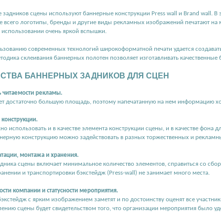
е задников сцены используют баннерные конструкции Press wall и Brand wall. В
е всего логотипы, бренды и другие виды рекламных изображений печатают на 
 использовании очень яркой вспышки.
ьзованию современных технологий широкоформатной печати удается создавать 
тодика склеивания баннерных полотен позволяет изготавливать качественные 
СТВА БАННЕРНЫХ ЗАДНИКОВ ДЛЯ СЦЕН
 читаемости рекламы.
ет достаточно большую площадь, поэтому напечатанную на нем информацию х
 конструкции.
о использовать и в качестве элемента конструкции сцены, и в качестве фона дл
ннерную конструкцию можно задействовать в разных торжественных и рекламн
атации, монтажа и хранения.
адника сцены включает минимальное количество элементов, справиться со сб
анении и транспортировки бэкстейдж (Press-wall) не занимает много места.
ости компании и статусности мероприятия.
экстейдж с ярким изображением заметят и по достоинству оценят все участники
ению сцены будет свидетельством того, что организации мероприятия было у