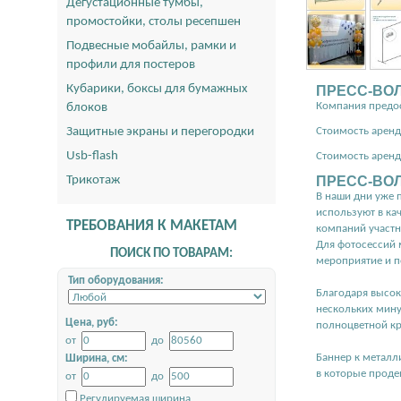
Дегустационные тумбы,
промостойки, столы ресепшен
Подвесные мобайлы, рамки и
профили для постеров
Кубарики, боксы для бумажных
ПРЕСС-ВОЛ
Компания предос
блоков
Защитные экраны и перегородки
Стоимость аренд
Usb-flash
Стоимость аренд
Трикотаж
ПРЕСС-ВО
В наши дни уже 
используют в ка
ТРЕБОВАНИЯ К МАКЕТАМ
компаний участн
Для фотосессий м
ПОИСК ПО ТОВАРАМ:
мероприятие и п
Тип оборудования:
Благодаря высок
нескольких мину
Цена, руб:
полноцветной кр
от
до
Баннер к металл
Ширина, см:
в которые проде
от
до
Регулируемая ширина