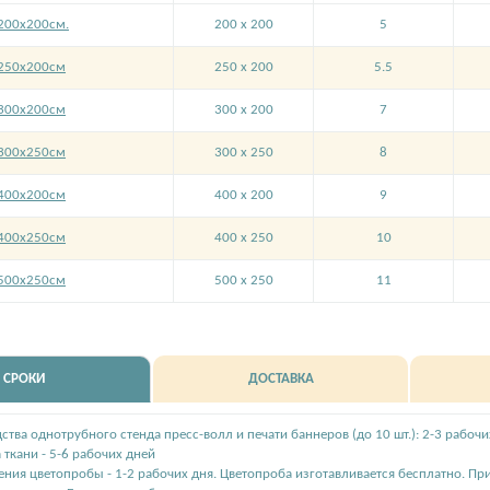
200х200см.
200 x 200
5
250х200см
250 x 200
5.5
300х200см
300 x 200
7
300х250см
300 x 250
8
400х200см
400 x 200
9
400х250см
400 x 250
10
500х250см
500 x 250
11
СРОКИ
ДОСТАВКА
ства однотрубного стенда пресс-волл и печати баннеров (до 10 шт.): 2-3 рабоч
 ткани - 5-6 рабочих дней
ения цветопробы - 1-2 рабочих дня. Цветопроба изготавливается бесплатно. Пр