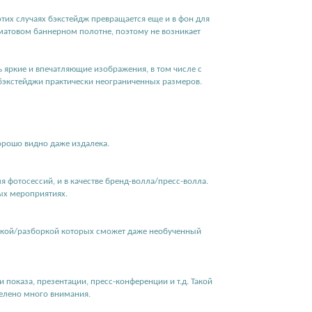
 этих случаях бэкстейдж превращается еще и в фон для
матовом баннерном полотне, поэтому не возникает
яркие и впечатляющие изображения, в том числе с
бэкстейджи практически неограниченных размеров.
орошо видно даже издалека.
я фотосессий, и в качестве бренд-волла/пресс-волла.
ых мероприятиях.
оркой/разборкой которых сможет даже необученный
 показа, презентации, пресс-конференции и т.д. Такой
делено много внимания.