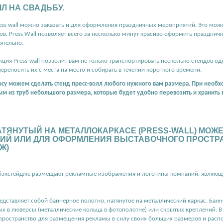
Л НА СВАДЬБУ.
ss wall можно заказать и для оформления праздничных мероприятий. Это может 
ов. Press Wall позволяет всего за несколько минут красиво оформить празднич
ятельно.
кция Press-wall позволит вам не только транспортировать несколько стендов 
переносить их с места на место и собирать в течении короткого времени.
су можем сделать стенд пресс-волл любого нужного вам размера. При необх
м из труб небольшого размера, которые будет удобно перевозить и хранить
АТЯНУТЫЙ НА МЕТАЛЛОКАРКАСЕ (PRESS-WALL) МОЖ
ИЙ ИЛИ ДЛЯ ОФОРМЛЕНИЯ ВЫСТАВОЧНОГО ПРОСТРА
Ж)
 бэкстейдже размещают рекламные изображения и логотипы компаний, являющ
едставляет собой баннерное полотно, натянутое на металлический каркас. Бан
ых в люверсы (металлические кольца в фотополотне) или скрытых креплений. В
пространство для размещения рекламы в силу своих больших размеров и расп