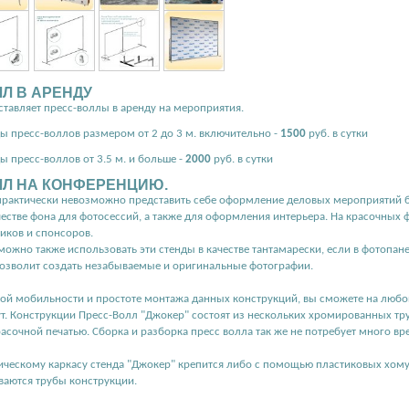
Л В АРЕНДУ
тавляет пресс-воллы в аренду на мероприятия.
ы пресс-воллов размером от 2 до 3 м. включительно -
1500
руб. в сутки
ы пресс-воллов от 3.5 м. и больше -
2000
руб. в сутки
ЛЛ НА КОНФЕРЕНЦИЮ.
практически невозможно представить себе оформление деловых мероприятий без
честве фона для фотосессий, а также для оформления интерьера. На красочных
иков и спонсоров.
ожно также использовать эти стенды в качестве тантамарески, если в фотопане
озволит создать незабываемые и оригинальные фотографии.
ой мобильности и простоте монтажа данных конструкций, вы сможете на любой
т. Конструкции Пресс-Волл "Джокер" состоят из нескольких хромированных тр
асочной печатью. Сборка и разборка пресс волла так же не потребует много вре
ическому каркасу стенда "Джокер" крепится либо с помощью пластиковых хомут
ваются трубы конструкции.