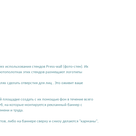
 использования стендов Press-wall (фото-стен). Их
 фотополотнах этих стендов размещают логотипы
лях сделать отверстия для лиц . Это оживит ваше
 площадке создать с их помощью фон в течение всего
уб, на которые монтируется рекламный баннер с
мени и труда.
ов, либо на баннере сверху и снизу делаются "карманы",