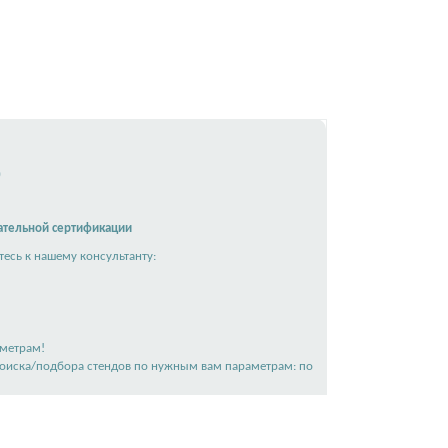
)
ательной сертификации
есь к нашему консультанту:
аметрам!
поиска/подбора стендов по нужным вам параметрам: по