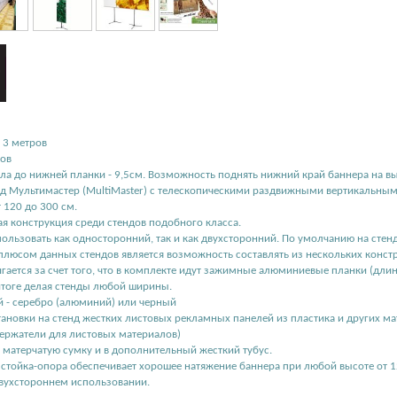
о 3 метров
ров
ола до нижней планки - 9,5см. Возможность поднять нижний край баннера на вы
 Мультимастер (MultiMaster) с телескопическими раздвижными вертикальными
т 120 до 300 см.
ая конструкция среди стендов подобного класса.
ользовать как односторонний, так и как двухсторонний. По умолчанию на стенд
юсом данных стендов является возможность составлять из нескольких констр
игается за счет того, что в комплекте идут зажимные алюминиевые планки (дли
итоге делая стенды любой ширины.
й - серебро (алюминий) или черный
ановки на стенд жестких листовых рекламных панелей из пластика и других ма
ержатели для листовых материалов)
в матерчатую сумку и в дополнительный жесткий тубус.
 стойка-опора обеспечивает хорошее натяжение баннера при любой высоте от 
двухстороннем использовании.