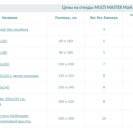
Цены на стенды MULTI MASTER Mark 
M
Название
Размеры, см.
Вес без баннера
ster без профиля
3
х160
60 x 160
5
х180
80 x 180
5
00х200
100 x 200
7
50х220 с двумя опорами
150 x 220
8
00х240
200 x 240
8
ter 300х220 см.
300 x 220
8
й
стенд Multimaster
300 x 300
10
гулировкой высоты