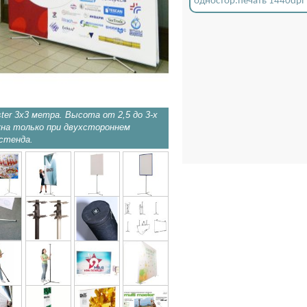
одностор.печать 1440dpi
ter 3х3 метра. Высота от 2,5 до 3-х
Стенд Мультимастер с поло
на только при двухстороннем
размера.
стенда.