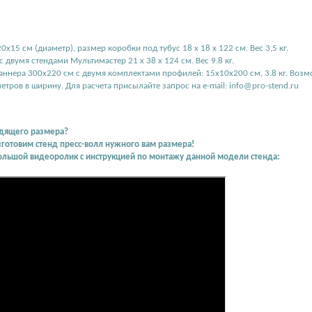
0х15 см (диаметр), размер коробки под тубус 18 х 18 х 122 см. Вес 3,5 кг.
 двумя стендами Мультимастер 21 х 38 х 124 см. Вес 9.8 кг.
баннера 300х220 см с двумя комплектами профилей: 15х10х200 см, 3.8 кг. Воз
метров в ширину. Для расчета присылайте запрос на e-mail: info@pro-stend.ru
дящего размера?
зготовим стенд пресс-волл нужного вам размера!
ольшой видеоролик с инструкцией по монтажу данной модели стенда: