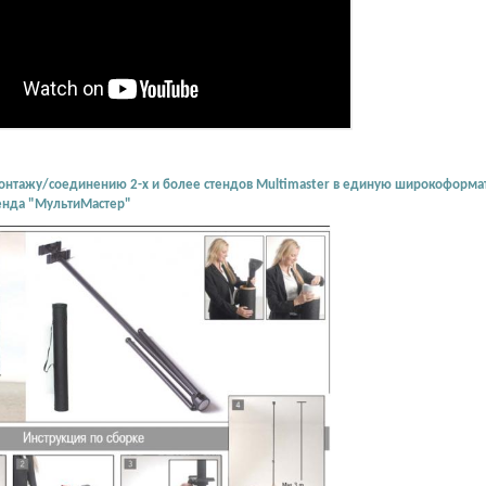
онтажу/соединению 2-х и более стендов Multimaster в единую широкоформатн
тенда "МультиМастер"