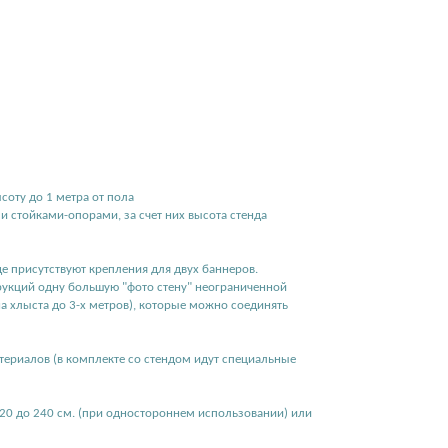
соту до 1 метра от пола
 стойками-опорами, за счет них высота стенда
е присутствуют крепления для двух баннеров.
укций одну большую "фото стену" неограниченной
на хлыста до 3-х метров), которые можно соединять
териалов (в комплекте со стендом идут специальные
120 до 240 см. (при одностороннем использовании) или