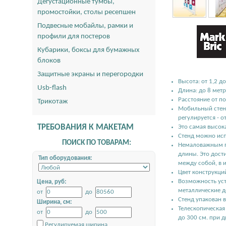
Дегустационные тумбы,
промостойки, столы ресепшен
Подвесные мобайлы, рамки и
профили для постеров
Кубарики, боксы для бумажных
блоков
Защитные экраны и перегородки
Высота: от 1,2 д
Usb-flash
Длина: до 8 мет
Расстояние от п
Трикотаж
Мобильный стенд
регулируется - о
ТРЕБОВАНИЯ К МАКЕТАМ
Это самая высок
Стенд можно исп
ПОИСК ПО ТОВАРАМ:
Немаловажным пл
длины. Это дост
Тип оборудования:
между собой, в 
Цвет конструкци
Возможность уст
Цена, руб:
металлические д
от
до
Стенд упакован 
Ширина, см:
Телескопическая
от
до
до 300 см. при 
Регулируемая ширина