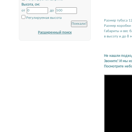
Высота, см:
от
до
Регулируемая высота
Размер тубуса 12
Размер коробки с
Габариты и вес 
Расширенный поиск
в высоту и до 8 
Не нашли подхо
Звоните! И мы и
Посмотрите неб