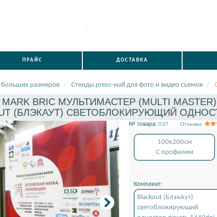
.
ПРАЙС
ДОСТАВКА
 больших размеров
Стенды press-wall для фото и видео съемок
 MARK BRIC МУЛЬТИМАСТЕР (MULTI MASTER) 
T (БЛЭКАУТ) СВЕТОБЛОКИРУЮЩИЙ ОДНОСТОР
№ товара:
037
Отзывы:
100x200см
С профилем
Комплект:
Blackout (БлэкАут)
светоблокирующий