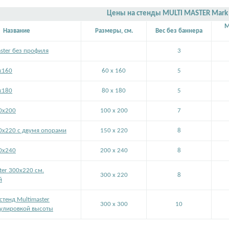
Цены на стенды MULTI MASTER Mark 
M
Название
Размеры, см.
Вес без баннера
ster без профиля
3
х160
60 x 160
5
х180
80 x 180
5
00х200
100 x 200
7
50х220 с двумя опорами
150 x 220
8
00х240
200 x 240
8
ter 300х220 см.
300 x 220
8
й
стенд Multimaster
300 x 300
10
гулировкой высоты