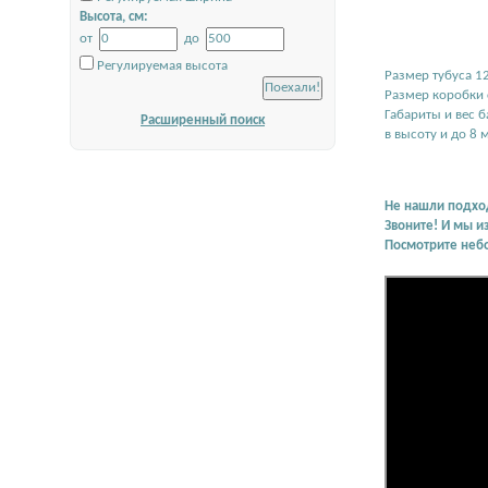
Высота, см:
от
до
Регулируемая высота
Размер тубуса 12
Размер коробки с
Габариты и вес 
Расширенный поиск
в высоту и до 8 
Не нашли подхо
Звоните! И мы и
Посмотрите неб