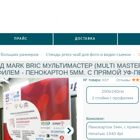
.
ПРАЙС
ДОСТАВКА
 больших размеров
Стенды press-wall для фото и видео съемок
Д MARK BRIC МУЛЬТИМАСТЕР (MULTI MASTER)
ИЛЕМ - ПЕНОКАРТОН 5ММ. С ПРЯМОЙ УФ-ПЕЧ
№ товара:
037
Отзывы:
200x240см
2 стойки с профилем
Комплект:
Пенокартон 5мм. с прямо
печатью 1440 dpi