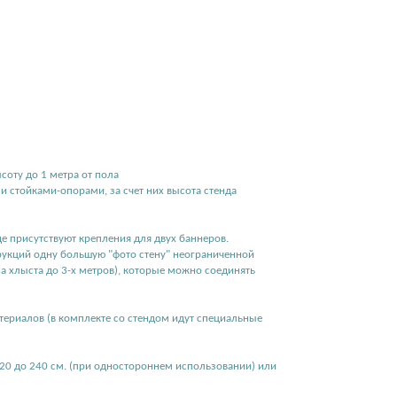
соту до 1 метра от пола
 стойками-опорами, за счет них высота стенда
е присутствуют крепления для двух баннеров.
укций одну большую "фото стену" неограниченной
на хлыста до 3-х метров), которые можно соединять
териалов (в комплекте со стендом идут специальные
120 до 240 см. (при одностороннем использовании) или