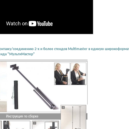
онтажу/соединению 2-х и более стендов Multimaster в единую широкоформатн
тенда "МультиМастер"