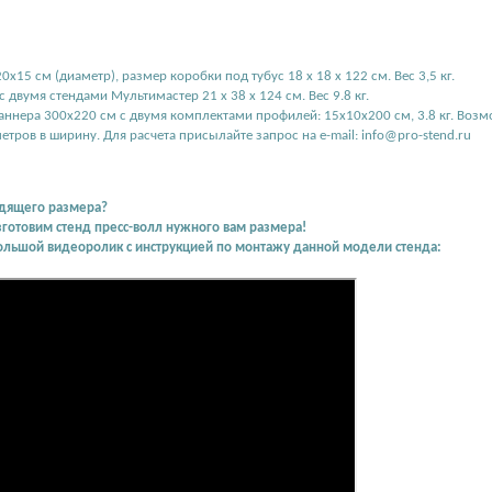
0х15 см (диаметр), размер коробки под тубус 18 х 18 х 122 см. Вес 3,5 кг.
 двумя стендами Мультимастер 21 х 38 х 124 см. Вес 9.8 кг.
баннера 300х220 см с двумя комплектами профилей: 15х10х200 см, 3.8 кг. Воз
метров в ширину. Для расчета присылайте запрос на e-mail: info@pro-stend.ru
дящего размера?
зготовим стенд пресс-волл нужного вам размера!
ольшой видеоролик с инструкцией по монтажу данной модели стенда: