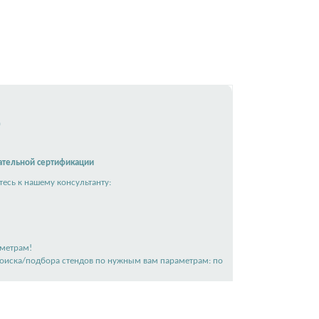
)
ательной сертификации
есь к нашему консультанту:
аметрам!
поиска/подбора стендов по нужным вам параметрам: по