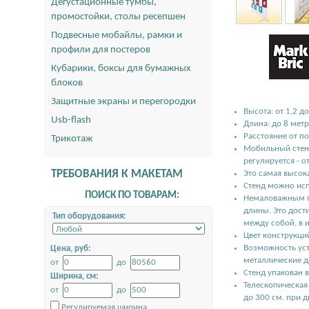
Дегустационные тумбы,
промостойки, столы ресепшен
Подвесные мобайлы, рамки и
профили для постеров
Кубарики, боксы для бумажных
блоков
Защитные экраны и перегородки
Высота: от 1,2 д
Usb-flash
Длина: до 8 мет
Расстояние от п
Трикотаж
Мобильный стенд
регулируется - о
ТРЕБОВАНИЯ К МАКЕТАМ
Это самая высок
Стенд можно исп
ПОИСК ПО ТОВАРАМ:
Немаловажным пл
длины. Это дост
Тип оборудования:
между собой, в 
Цвет конструкци
Возможность уст
Цена, руб:
металлические д
от
до
Стенд упакован 
Ширина, см:
Телескопическая
от
до
до 300 см. при 
Регулируемая ширина