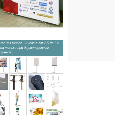
ter 3х3 метра. Высота от 2,5 до 3-х
Стенд Мультимастер с поло
на только при двухстороннем
размера.
стенда.