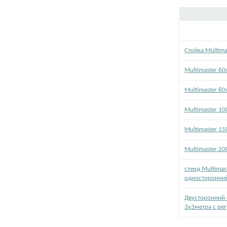
Стойка Multima
Multimaster 60
Multimaster 80
Multimaster 1
Multimaster 1
Multimaster 2
стенд Multimas
односторонни
Двусторонний 
3х3метра с ре