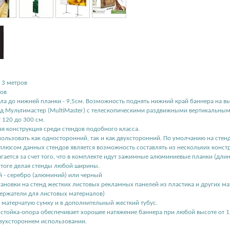
о 3 метров
ров
ола до нижней планки - 9,5см. Возможность поднять нижний край баннера на вы
 Мультимастер (MultiMaster) с телескопическими раздвижными вертикальными
т 120 до 300 см.
ая конструкция среди стендов подобного класса.
ользовать как односторонний, так и как двухсторонний. По умолчанию на стенд
юсом данных стендов является возможность составлять из нескольких констр
игается за счет того, что в комплекте идут зажимные алюминиевые планки (дли
итоге делая стенды любой ширины.
й - серебро (алюминий) или черный
ановки на стенд жестких листовых рекламных панелей из пластика и других ма
ержатели для листовых материалов)
в матерчатую сумку и в дополнительный жесткий тубус.
 стойка-опора обеспечивает хорошее натяжение баннера при любой высоте от 
двухстороннем использовании.