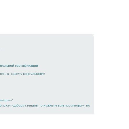
)
ательной сертификации
есь к нашему консультанту:
аметрам!
поиска/подбора стендов по нужным вам параметрам: по