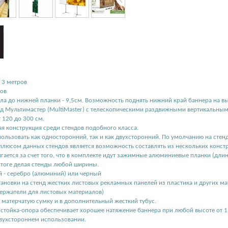
о 3 метров
ров
ола до нижней планки - 9,5см. Возможность поднять нижний край баннера на вы
 Мультимастер (MultiMaster) с телескопическими раздвижными вертикальными
т 120 до 300 см.
ая конструкция среди стендов подобного класса.
ользовать как односторонний, так и как двухсторонний. По умолчанию на стенд
юсом данных стендов является возможность составлять из нескольких констр
игается за счет того, что в комплекте идут зажимные алюминиевые планки (дли
итоге делая стенды любой ширины.
й - серебро (алюминий) или черный
ановки на стенд жестких листовых рекламных панелей из пластика и других ма
ержатели для листовых материалов)
в матерчатую сумку и в дополнительный жесткий тубус.
 стойка-опора обеспечивает хорошее натяжение баннера при любой высоте от 
двухстороннем использовании.