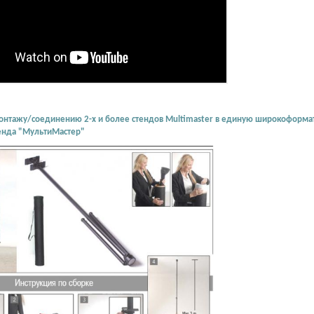
онтажу/соединению 2-х и более стендов Multimaster в единую широкоформатн
тенда "МультиМастер"