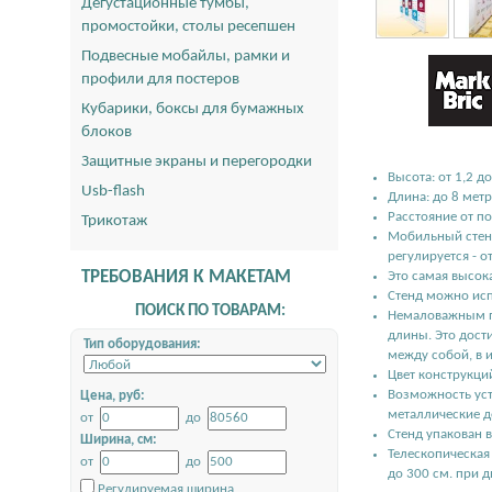
Дегустационные тумбы,
промостойки, столы ресепшен
Подвесные мобайлы, рамки и
профили для постеров
Кубарики, боксы для бумажных
блоков
Защитные экраны и перегородки
Высота: от 1,2 д
Usb-flash
Длина: до 8 мет
Расстояние от п
Трикотаж
Мобильный стенд
регулируется - о
ТРЕБОВАНИЯ К МАКЕТАМ
Это самая высок
Стенд можно исп
ПОИСК ПО ТОВАРАМ:
Немаловажным пл
длины. Это дост
Тип оборудования:
между собой, в 
Цвет конструкци
Возможность уст
Цена, руб:
металлические д
от
до
Стенд упакован 
Ширина, см:
Телескопическая
от
до
до 300 см. при 
Регулируемая ширина