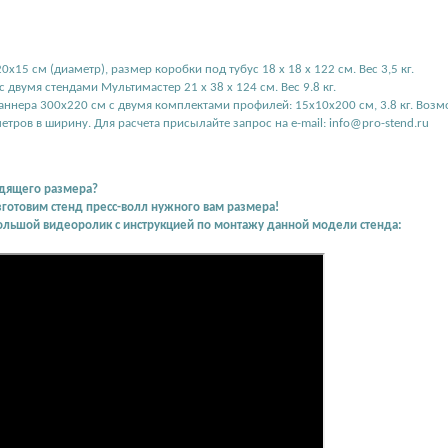
0х15 см (диаметр), размер коробки под тубус 18 х 18 х 122 см. Вес 3,5 кг.
 двумя стендами Мультимастер 21 х 38 х 124 см. Вес 9.8 кг.
баннера 300х220 см с двумя комплектами профилей: 15х10х200 см, 3.8 кг. Воз
метров в ширину. Для расчета присылайте запрос на e-mail: info@pro-stend.ru
дящего размера?
зготовим стенд пресс-волл нужного вам размера!
ольшой видеоролик с инструкцией по монтажу данной модели стенда: