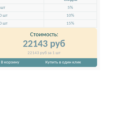
 шт
5%
0 шт
10%
0 шт
15%
Стоимость:
22143
руб
тном небольшого
На стенде Мультимастер возможно исполь
22143
руб за 1 шт
фотопанели из баннера или жестких матер
В корзину
Купить в один клик