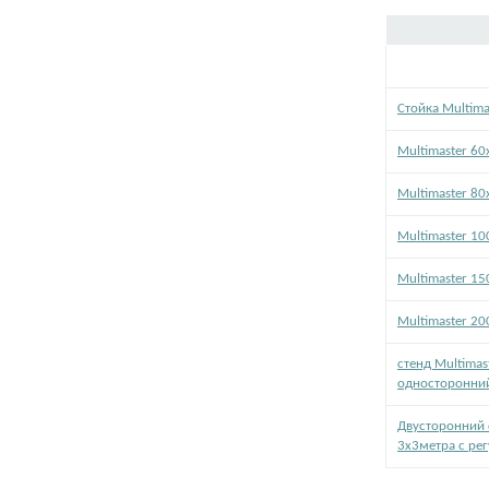
Стойка Multima
Multimaster 60
Multimaster 80
Multimaster 1
Multimaster 1
Multimaster 2
стенд Multimas
односторонни
Двусторонний 
3х3метра с ре