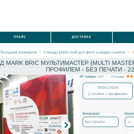
.
ПРАЙС
ДОСТАВКА
 больших размеров
Стенды press-wall для фото и видео съемок
Д MARK BRIC МУЛЬТИМАСТЕР (MULTI MASTER)
ПРОФИЛЕМ - БЕЗ ПЕЧАТИ - 22
№ товара:
037
Отзывы:
300x220см
2 стойки с профилем
Комплект:
Колич
Без печати