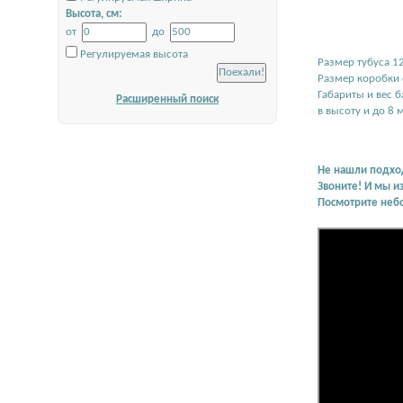
Высота, см:
от
до
Регулируемая высота
Размер тубуса 12
Размер коробки с
Габариты и вес 
Расширенный поиск
в высоту и до 8 
Не нашли подхо
Звоните! И мы и
Посмотрите неб