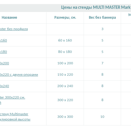
Цены на стенды MULTI MASTER Mark 
M
Название
Размеры, см.
Вес без баннера
ster без профиля
3
х160
60 x 160
5
х180
80 x 180
5
00х200
100 x 200
7
50х220 с двумя опорами
150 x 220
8
00х240
200 x 240
8
ter 300х220 см.
300 x 220
8
й
стенд Multimaster
300 x 300
10
гулировкой высоты