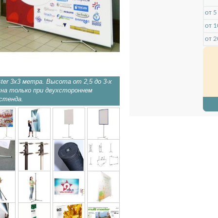
от 5
от 1
от 2
ter 3х3 метра. Высота от 2,5 до 3-х
Стенд Мультимастер с поло
на только при двухстороннем
размера.
стенда.