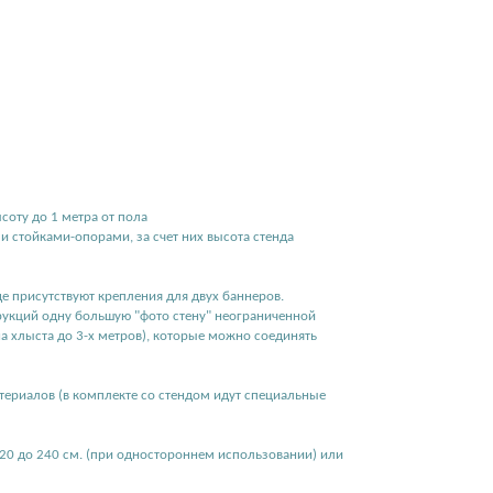
соту до 1 метра от пола
 стойками-опорами, за счет них высота стенда
е присутствуют крепления для двух баннеров.
укций одну большую "фото стену" неограниченной
на хлыста до 3-х метров), которые можно соединять
териалов (в комплекте со стендом идут специальные
120 до 240 см. (при одностороннем использовании) или