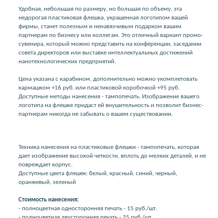
Удобная, небольшая по размеру, но большая по объему, эта
недорогая пластиковая флешка, украшенная логотипом вашей
фирмы, станет полезным и ненавязчивым подарком вашим
партнерам по бизнесу или коллегам. Это отличный вариант промо-
сувенира, который можно представить на конференции, заседании
совета директоров или выставке интеллектуальных достижений
нанотехнологических предприятий.
Цена указана с карабином, дополнительно можно укомплетовать
кармашком +16 руб. или пластиковой коробочкой +95 руб.
Доступные методы нанесения - тампопечать. Изображение вашего
логотипа на флешке придаст ей внушительность и позволит бизнес-
партнерам никогда не забывать о вашем существовании.
Техника нанесения на пластиковые флешки - тампопечать, которая
дает изображение высокой четкости, вплоть до мелких деталей, и не
повреждает корпус.
Доступные цвета флешек: белый, красный, синий, черный,
оранжевый, зеленый
Стоимость нанесения:
- полноцветная односторонняя печать - 15 руб./шт.
- полноцветная двусторонняя печать - 25 руб./шт.