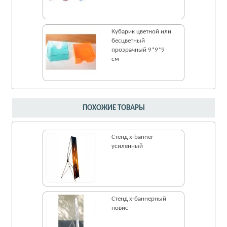
Кубарик цветной или
бесцветный
прозрачный 9*9*9
см
ПОХОЖИЕ ТОВАРЫ
Стенд x-banner
усиленный
Стенд х-баннерный
новис