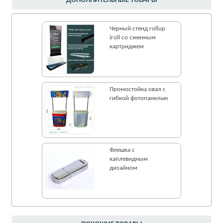
ДОПОЛНИТЕЛЬНЫЕ ТОВАРЫ
Черный стенд rollup
iroll со сменным
картриджем
Промостойка овал с
гибкой фотопанелью
Флешка c
каплевидным
дизайном