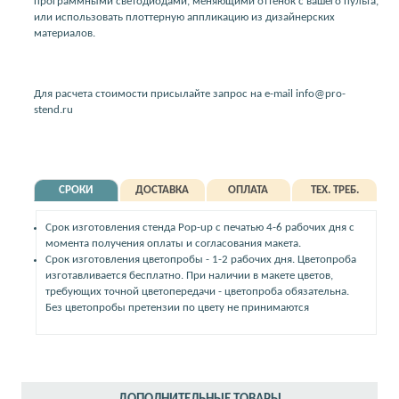
программными светодиодами, меняющими оттенок с вашего пульта,
или использовать плоттерную аппликацию из дизайнерских
материалов.
Для расчета стоимости присылайте запрос на e-mail info@pro-
stend.ru
СРОКИ
ДОСТАВКА
ОПЛАТА
ТЕХ. ТРЕБ.
Срок изготовления стенда Pop-up с печатью 4-6 рабочих дня с
момента получения оплаты и согласования макета.
Срок изготовления цветопробы - 1-2 рабочих дня. Цветопроба
изготавливается бесплатно. При наличии в макете цветов,
требующих точной цветопередачи - цветопроба обязательна.
Без цветопробы претензии по цвету не принимаются