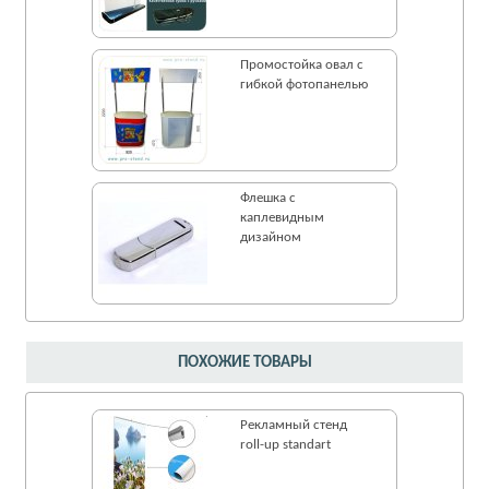
Промостойка овал с
гибкой фотопанелью
Флешка c
каплевидным
дизайном
ПОХОЖИЕ ТОВАРЫ
Рекламный стенд
roll-up standart