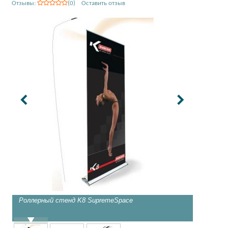
Отзывы:
(0) Оставить отзыв
Роллерный стенд K8 SupremeSpace
Роллерн