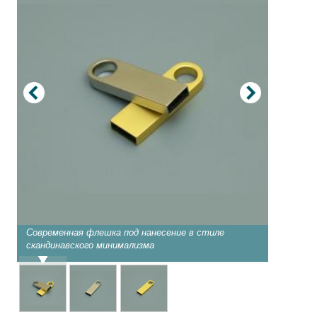
Современная флешка под нанесение в стиле
Флешка-
скандинавского минимализма
или лазе