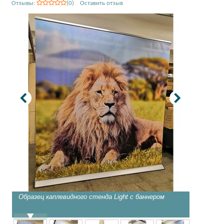
Отзывы:
(0) Оставить отзыв
Образец каплевидного стенда Light с баннером
Образец