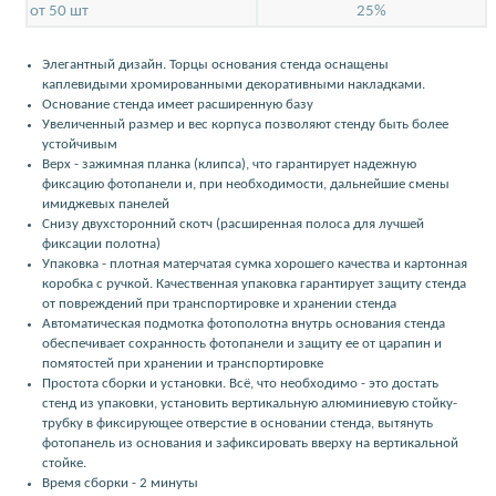
от 50 шт
25%
Элегантный дизайн. Торцы основания стенда оснащены
каплевидыми хромированными декоративными накладками.
Основание стенда имеет расширенную базу
Увеличенный размер и вес корпуса позволяют стенду быть более
устойчивым
Верх - зажимная планка (клипса), что гарантирует надежную
фиксацию фотопанели и, при необходимости, дальнейшие смены
имиджевых панелей
Снизу двухсторонний скотч (расширенная полоса для лучшей
фиксации полотна)
Упаковка - плотная матерчатая сумка хорошего качества и картонная
коробка с ручкой. Качественная упаковка гарантирует защиту стенда
от повреждений при транспортировке и хранении стенда
Автоматическая подмотка фотополотна внутрь основания стенда
обеспечивает сохранность фотопанели и защиту ее от царапин и
помятостей при хранении и транспортировке
Простота сборки и установки. Всё, что необходимо - это достать
стенд из упаковки, установить вертикальную алюминиевую стойку-
трубку в фиксирующее отверстие в основании стенда, вытянуть
фотопанель из основания и зафиксировать вверху на вертикальной
стойке.
Время сборки - 2 минуты