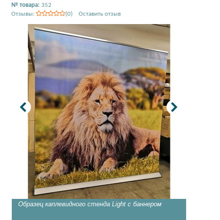
№ товара:
352
Отзывы:
(0) Оставить отзыв
Образец каплевидного стенда Light с баннером
Образец