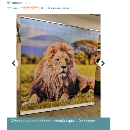
№ товара:
352
Отзывы:
(0) Оставить отзыв
Образец каплевидного стенда Light с баннером
Образец