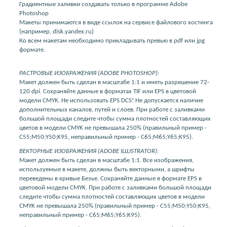
Градиентные заливки создавать только в программе Adobe
Photoshop
Макеты принимаются в виде ссылок на сервисе файлового хостинга
(например, disk.yandex.ru)
Ко всем макетам необходимо прикладывать превью в pdf или jpg
формате.
РАСТРОВЫЕ ИЗОБРАЖЕНИЯ (ADOBE PHOTOSHOP):
Макет должен быть сделан в масштабе 1:1 и иметь разрешение 72-
120 dpi. Сохраняйте данные в форматах TIF или EPS в цветовой
модели CMYK. Не использовать EPS DCS! Не допускается наличие
дополнительных каналов, путей и слоев. При работе с заливками
большой площади следите чтобы сумма плотностей составляющих
цветов в модели CMYK не превышала 250% (правильный пример -
С55;M50;Y50;K95, неправильный пример - C65;M65;Y65;K95).
ВЕКТОРНЫЕ ИЗОБРАЖЕНИЯ (ADOBE ILLUSTRATOR):
Макет должен быть сделан в масштабе 1:1. Все изображения,
используемые в макете, должны быть векторными, а шрифты
переведены в кривые Безье. Сохраняйте данные в формате EPS в
цветовой модели CMYK. При работе с заливками большой площади
следите чтобы сумма плотностей составляющих цветов в модели
CMYK не превышала 250% (правильный пример - С55;M50;Y50;K95,
неправильный пример - C65;M65;Y65;K95).