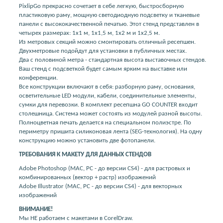
PixlipGo прекрасно сочетает в себе легкую, быстросборную
пластиковую раму, мощную светодиодную подсветку и тканевые
панели с высококачественной печатью. Этот стенд представлен в
четырех размерах: 1х1 м, 1х1,5 м, 1х2 м и 1х2,5 м.
Из метровых секций можно смонтировать отличный ресепшен.
Двухметровые подойдут для установки в публичных местах.
Два с половиной метра - стандартная высота выставочных стендов.
Ваш стенд с подсветкой будет самым ярким на выставке или
конференции.
Все конструкции включают в себя: разборную раму, основания,
осветительные LED модули, кабели, соединительные элементы,
сумки для перевозки. В комплект ресепшна GO COUNTER входит
столешница. Система может состоять из модулей разной высоты.
Полноцветная печать делается на специальном полиэстре. По
периметру пришита силиконовая лента (SEG-технология). На одну
конструкцию можно установить две фотопанели.
ТРЕБОВАНИЯ К МАКЕТУ ДЛЯ ДАННЫХ СТЕНДОВ
Adobe Photoshop (MAC, PC - до версии CS4) - для растровых и
комбинированных (вектор + растр) изображений
Adobe Illustrator (MAC, PC - до версии CS4) - для векторных
изображений
ВНИМАНИЕ!
Мы НЕ работаем с макетами в CorelDraw.