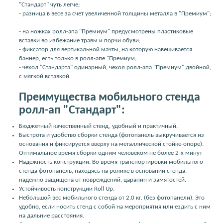
"Стандарт" чуть легче;
- разница в весе за счет увеличенной толщины металла в "Премиум";
- на ножках ролл-апа "Премиум" предусмотрены пластиковые
вставки во избежание травм и порчи обуви;
- фиксатор для вертикальной мачты, на которую навешивается
баннер, есть только в ролл-апе "Премиум;
- чехол "Стандарта" одинарный, чехол ролл-апа "Премиум" двойной,
с мягкой вставкой.
Преимущества мобильного стенда
ролл-ап "Стандарт":
Бюджетный качественный стенд, удобный и практичный.
Быстрота и удобство сборки стенда (фотопанель выкручивается из
основания и фиксируется вверху на металлической стойке-опоре).
Оптимальное время сборки одним человеком не более 2-х минут
Надежность конструкции. Во время транспортировки мобильного
стенда фотопанель, находясь на ролике в основании стенда,
надежно защищена от повреждений, царапин и замятостей.
Устойчивость конструкции Roll Up.
Небольшой вес мобильного стенда от 2,0 кг. (без фотопанели). Это
удобно, если носить стенд с собой на мероприятия или ездить с ним
на дальние расстояния.