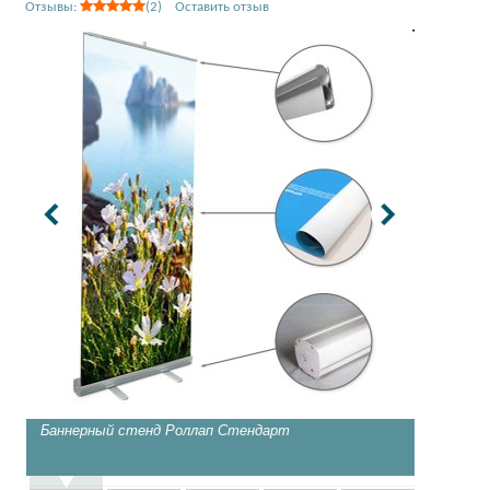
Отзывы:
(2) Оставить отзыв
Баннерный стенд Роллап Стендарт
Классич