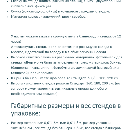
Сверху на стенде клипса (зажимная планка), снизу - двухсторонний
скотч сильной фиксации.
Сумка (тонкая однослойная) в комплекте с каждым стендом.
Материал каркаса - алюминий, цвет - серебро.
У нас вы можете заказать срочную печать баннера для стенда: от 12
часов!
А также купить стенды ролл-ап оптом и в розницу со склада в
Москве, с доставкой по городу и в любые регионы России.
Высокое качество печати на различных материалах: фотопанели для
стенда roll-up могут быть изготовлены из таких материалов: баннер
(баннерная ткань, винил), фотобумага с ламинацией (матовой или
глянцевой), полипропилен
Ширина баннерных стендов ролл-ап Стандарт: 60, 85, 100, 120 см.
Высота напольных стендов ролл-ап Стандарт: 160, 180, 200 см. (по
запросу можем укоротить вертикальные опоры до любого
необходимого вам размера)
Габаритные размеры и вес стендов в
упаковке:
Размер фотопанели 0,6*1,6м. или 0,6*1,8м, размер упаковки
10x10x61 см., вес стенда без баннера: 1,6 кг., вес стенда с баннером