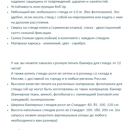
надежно защищена от повреждений, царапин и замятостей.
Устойчивость конструкции Roll Up.
Небольшой вес мобильного стенда от 2,0 кг. (без фотопанели). Это
удобно, если носить стенд с собой на мероприятия или ездить с ним
на дальние расстояния.
Сверху на стенде клипса (зажимная планка), снизу - двухсторонний
скотч сильной фиксации.
Сумка (тонкая однослойная) в комплекте с каждым стендом.
Материал каркаса - алюминий, цвет - серебро.
У нас вы можете заказать срочную печать баннера для стенда: от 12
часов!
А также купить стенды ролл-ап оптом и в розницу со склада в
Москве, с доставкой по городу и в любые регионы России.
Высокое качество печати на различных материалах: фотопанели для
стенда roll-up могут быть изготовлены из таких материалов: баннер
(баннерная ткань, винил), фотобумага с ламинацией (матовой или
глянцевой), полипропилен
Ширина баннерных стендов ролл-ап Стандарт: 60, 85, 100, 120 см.
Высота напольных стендов ролл-ап Стандарт: 160, 180, 200 см. (по
запросу можем укоротить вертикальные опоры до любого
необходимого вам размера)