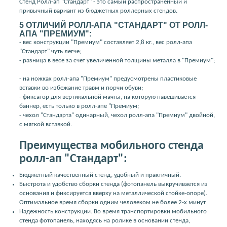
Стенд Ролл-ап "Стандарт" - это самый распространенный и
привычный вариант из бюджетных роллерных стендов.
5 ОТЛИЧИЙ РОЛЛ-АПА "СТАНДАРТ" ОТ РОЛЛ-
АПА "ПРЕМИУМ":
- вес конструкции "Премиум" составляет 2,8 кг., вес ролл-апа
"Стандарт" чуть легче;
- разница в весе за счет увеличенной толщины металла в "Премиум";
- на ножках ролл-апа "Премиум" предусмотрены пластиковые
вставки во избежание травм и порчи обуви;
- фиксатор для вертикальной мачты, на которую навешивается
баннер, есть только в ролл-апе "Премиум;
- чехол "Стандарта" одинарный, чехол ролл-апа "Премиум" двойной,
с мягкой вставкой.
Преимущества мобильного стенда
ролл-ап "Стандарт":
Бюджетный качественный стенд, удобный и практичный.
Быстрота и удобство сборки стенда (фотопанель выкручивается из
основания и фиксируется вверху на металлической стойке-опоре).
Оптимальное время сборки одним человеком не более 2-х минут
Надежность конструкции. Во время транспортировки мобильного
стенда фотопанель, находясь на ролике в основании стенда,