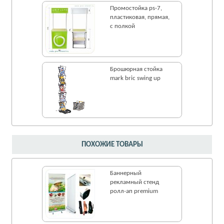
Промостойка ps-7,
пластиковая, прямая,
с полкой
Брошюрная стойка
mark bric swing up
ПОХОЖИЕ ТОВАРЫ
Баннерный
рекламный стенд
ролл-ап premium