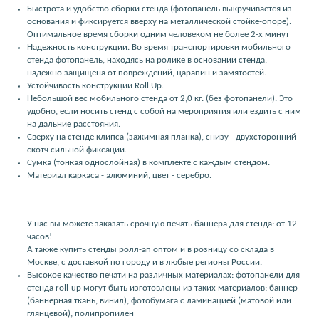
Быстрота и удобство сборки стенда (фотопанель выкручивается из
основания и фиксируется вверху на металлической стойке-опоре).
Оптимальное время сборки одним человеком не более 2-х минут
Надежность конструкции. Во время транспортировки мобильного
стенда фотопанель, находясь на ролике в основании стенда,
надежно защищена от повреждений, царапин и замятостей.
Устойчивость конструкции Roll Up.
Небольшой вес мобильного стенда от 2,0 кг. (без фотопанели). Это
удобно, если носить стенд с собой на мероприятия или ездить с ним
на дальние расстояния.
Сверху на стенде клипса (зажимная планка), снизу - двухсторонний
скотч сильной фиксации.
Сумка (тонкая однослойная) в комплекте с каждым стендом.
Материал каркаса - алюминий, цвет - серебро.
У нас вы можете заказать срочную печать баннера для стенда: от 12
часов!
А также купить стенды ролл-ап оптом и в розницу со склада в
Москве, с доставкой по городу и в любые регионы России.
Высокое качество печати на различных материалах: фотопанели для
стенда roll-up могут быть изготовлены из таких материалов: баннер
(баннерная ткань, винил), фотобумага с ламинацией (матовой или
глянцевой), полипропилен