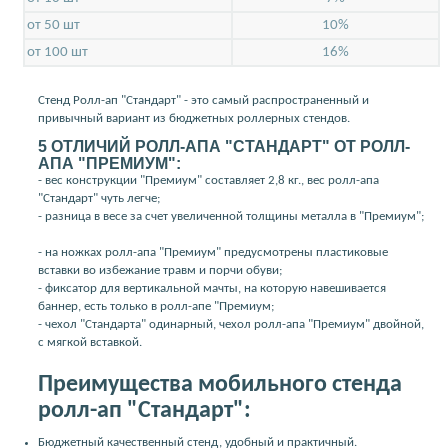
от 50 шт
10%
от 100 шт
16%
Стенд Ролл-ап "Стандарт" - это самый распространенный и
привычный вариант из бюджетных роллерных стендов.
5 ОТЛИЧИЙ РОЛЛ-АПА "СТАНДАРТ" ОТ РОЛЛ-
АПА "ПРЕМИУМ":
- вес конструкции "Премиум" составляет 2,8 кг., вес ролл-апа
"Стандарт" чуть легче;
- разница в весе за счет увеличенной толщины металла в "Премиум";
- на ножках ролл-апа "Премиум" предусмотрены пластиковые
вставки во избежание травм и порчи обуви;
- фиксатор для вертикальной мачты, на которую навешивается
баннер, есть только в ролл-апе "Премиум;
- чехол "Стандарта" одинарный, чехол ролл-апа "Премиум" двойной,
с мягкой вставкой.
Преимущества мобильного стенда
ролл-ап "Стандарт":
Бюджетный качественный стенд, удобный и практичный.