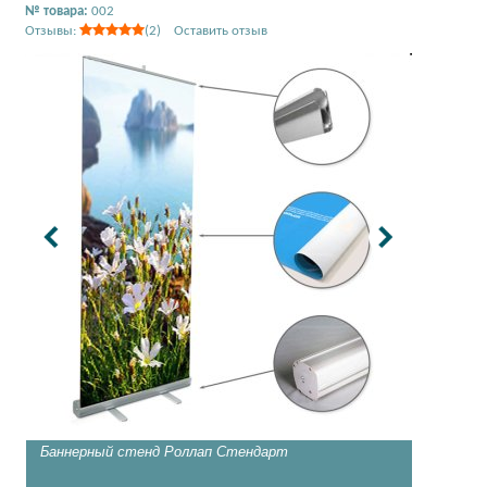
№ товара:
002
Отзывы:
(2) Оставить отзыв
Баннерный стенд Роллап Стендарт
Классич