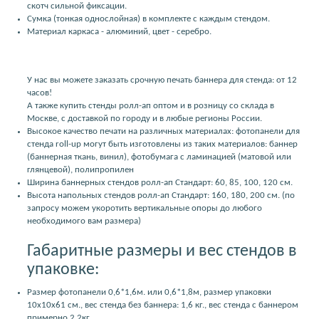
скотч сильной фиксации.
Сумка (тонкая однослойная) в комплекте с каждым стендом.
Материал каркаса - алюминий, цвет - серебро.
У нас вы можете заказать срочную печать баннера для стенда: от 12
часов!
А также купить стенды ролл-ап оптом и в розницу со склада в
Москве, с доставкой по городу и в любые регионы России.
Высокое качество печати на различных материалах: фотопанели для
стенда roll-up могут быть изготовлены из таких материалов: баннер
(баннерная ткань, винил), фотобумага с ламинацией (матовой или
глянцевой), полипропилен
Ширина баннерных стендов ролл-ап Стандарт: 60, 85, 100, 120 см.
Высота напольных стендов ролл-ап Стандарт: 160, 180, 200 см. (по
запросу можем укоротить вертикальные опоры до любого
необходимого вам размера)
Габаритные размеры и вес стендов в
упаковке:
Размер фотопанели 0,6*1,6м. или 0,6*1,8м, размер упаковки
10x10x61 см., вес стенда без баннера: 1,6 кг., вес стенда с баннером
примерно 2,2кг.