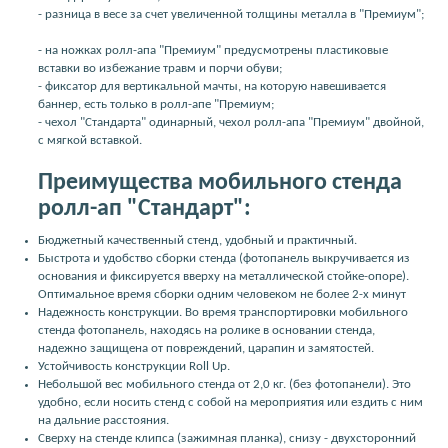
- разница в весе за счет увеличенной толщины металла в "Премиум";
- на ножках ролл-апа "Премиум" предусмотрены пластиковые
вставки во избежание травм и порчи обуви;
- фиксатор для вертикальной мачты, на которую навешивается
баннер, есть только в ролл-апе "Премиум;
- чехол "Стандарта" одинарный, чехол ролл-апа "Премиум" двойной,
с мягкой вставкой.
Преимущества мобильного стенда
ролл-ап "Стандарт":
Бюджетный качественный стенд, удобный и практичный.
Быстрота и удобство сборки стенда (фотопанель выкручивается из
основания и фиксируется вверху на металлической стойке-опоре).
Оптимальное время сборки одним человеком не более 2-х минут
Надежность конструкции. Во время транспортировки мобильного
стенда фотопанель, находясь на ролике в основании стенда,
надежно защищена от повреждений, царапин и замятостей.
Устойчивость конструкции Roll Up.
Небольшой вес мобильного стенда от 2,0 кг. (без фотопанели). Это
удобно, если носить стенд с собой на мероприятия или ездить с ним
на дальние расстояния.
Сверху на стенде клипса (зажимная планка), снизу - двухсторонний