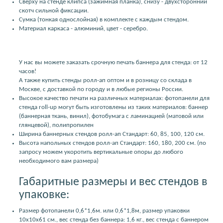
Сверху на стенде клипса (зажимная планка), снизу - двухсторонний
скотч сильной фиксации.
Сумка (тонкая однослойная) в комплекте с каждым стендом.
Материал каркаса - алюминий, цвет - серебро.
У нас вы можете заказать срочную печать баннера для стенда: от 12
часов!
А также купить стенды ролл-ап оптом и в розницу со склада в
Москве, с доставкой по городу и в любые регионы России.
Высокое качество печати на различных материалах: фотопанели для
стенда roll-up могут быть изготовлены из таких материалов: баннер
(баннерная ткань, винил), фотобумага с ламинацией (матовой или
глянцевой), полипропилен
Ширина баннерных стендов ролл-ап Стандарт: 60, 85, 100, 120 см.
Высота напольных стендов ролл-ап Стандарт: 160, 180, 200 см. (по
запросу можем укоротить вертикальные опоры до любого
необходимого вам размера)
Габаритные размеры и вес стендов в
упаковке:
Размер фотопанели 0,6*1,6м. или 0,6*1,8м, размер упаковки
10x10x61 см., вес стенда без баннера: 1,6 кг., вес стенда с баннером