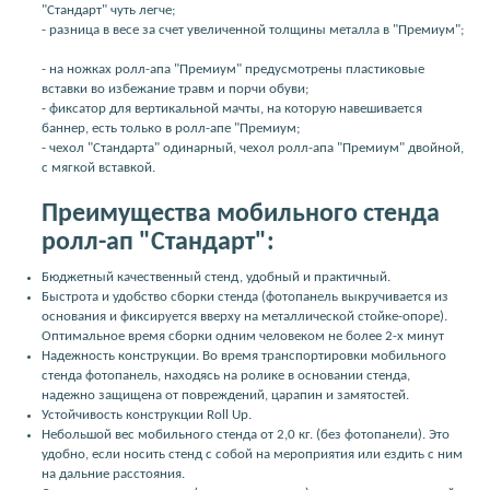
"Стандарт" чуть легче;
- разница в весе за счет увеличенной толщины металла в "Премиум";
- на ножках ролл-апа "Премиум" предусмотрены пластиковые
вставки во избежание травм и порчи обуви;
- фиксатор для вертикальной мачты, на которую навешивается
баннер, есть только в ролл-апе "Премиум;
- чехол "Стандарта" одинарный, чехол ролл-апа "Премиум" двойной,
с мягкой вставкой.
Преимущества мобильного стенда
ролл-ап "Стандарт":
Бюджетный качественный стенд, удобный и практичный.
Быстрота и удобство сборки стенда (фотопанель выкручивается из
основания и фиксируется вверху на металлической стойке-опоре).
Оптимальное время сборки одним человеком не более 2-х минут
Надежность конструкции. Во время транспортировки мобильного
стенда фотопанель, находясь на ролике в основании стенда,
надежно защищена от повреждений, царапин и замятостей.
Устойчивость конструкции Roll Up.
Небольшой вес мобильного стенда от 2,0 кг. (без фотопанели). Это
удобно, если носить стенд с собой на мероприятия или ездить с ним
на дальние расстояния.