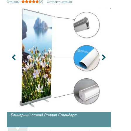
Отзывы:
(2) Оставить отзыв
Баннерный стенд Роллап Стендарт
Классич