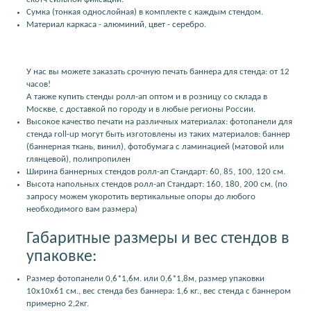
Сумка (тонкая однослойная) в комплекте с каждым стендом.
Материал каркаса - алюминий, цвет - серебро.
У нас вы можете заказать срочную печать баннера для стенда: от 12
часов!
А также купить стенды ролл-ап оптом и в розницу со склада в
Москве, с доставкой по городу и в любые регионы России.
Высокое качество печати на различных материалах: фотопанели для
стенда roll-up могут быть изготовлены из таких материалов: баннер
(баннерная ткань, винил), фотобумага с ламинацией (матовой или
глянцевой), полипропилен
Ширина баннерных стендов ролл-ап Стандарт: 60, 85, 100, 120 см.
Высота напольных стендов ролл-ап Стандарт: 160, 180, 200 см. (по
запросу можем укоротить вертикальные опоры до любого
необходимого вам размера)
Габаритные размеры и вес стендов в
упаковке:
Размер фотопанели 0,6*1,6м. или 0,6*1,8м, размер упаковки
10x10x61 см., вес стенда без баннера: 1,6 кг., вес стенда с баннером
примерно 2,2кг.