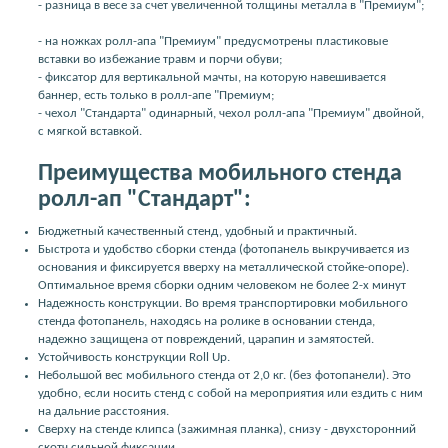
- разница в весе за счет увеличенной толщины металла в "Премиум";
- на ножках ролл-апа "Премиум" предусмотрены пластиковые
вставки во избежание травм и порчи обуви;
- фиксатор для вертикальной мачты, на которую навешивается
баннер, есть только в ролл-апе "Премиум;
- чехол "Стандарта" одинарный, чехол ролл-апа "Премиум" двойной,
с мягкой вставкой.
Преимущества мобильного стенда
ролл-ап "Стандарт":
Бюджетный качественный стенд, удобный и практичный.
Быстрота и удобство сборки стенда (фотопанель выкручивается из
основания и фиксируется вверху на металлической стойке-опоре).
Оптимальное время сборки одним человеком не более 2-х минут
Надежность конструкции. Во время транспортировки мобильного
стенда фотопанель, находясь на ролике в основании стенда,
надежно защищена от повреждений, царапин и замятостей.
Устойчивость конструкции Roll Up.
Небольшой вес мобильного стенда от 2,0 кг. (без фотопанели). Это
удобно, если носить стенд с собой на мероприятия или ездить с ним
на дальние расстояния.
Сверху на стенде клипса (зажимная планка), снизу - двухсторонний
скотч сильной фиксации.