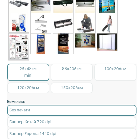
25x48см
88x206см
100x206см
mini
120x206см
150x206см
Комплект:
Без печати
Баннер Китай 720 dpi
Баннер Европа 1440 dpi