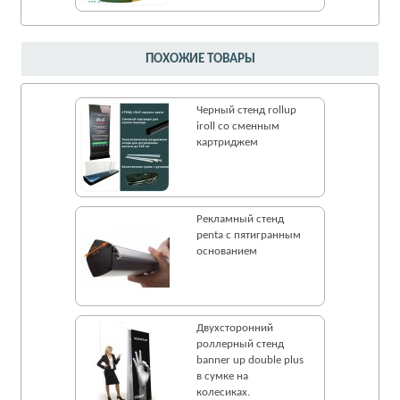
ПОХОЖИЕ ТОВАРЫ
Черный стенд rollup
iroll со сменным
картриджем
Рекламный стенд
penta с пятигранным
основанием
Двухсторонний
роллерный стенд
banner up double plus
в сумке на
колесиках.