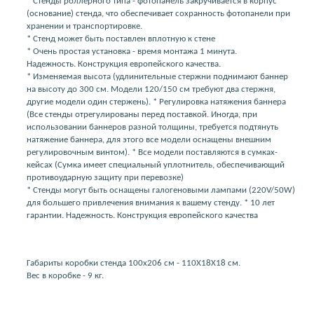
* Стенды роллерного типа - фотопанель закручивается в корпус
(основание) стенда, что обеспечивает сохранность фотопанели при
хранении и транспортировке.
* Стенд может быть поставлен вплотную к стене
* Очень простая установка - время монтажа 1 минута.
Надежность. Конструкция европейского качества.
* Изменяемая высота (удлинительные стержни поднимают баннер
на высоту до 300 см. Модели 120/150 см требуют два стержня,
другие модели один стержень). * Регулировка натяжения баннера
(Все стенды отрегулированы перед поставкой. Иногда, при
использовании баннеров разной толщины, требуется подтянуть
натяжение баннера, для этого все модели оснащены внешним
регулировочным винтом). * Все модели поставляются в сумках-
кейсах (Сумка имеет специальный уплотнитель, обеспечивающий
противоударную защиту при перевозке)
* Стенды могут быть оснащены галогеновыми лампами (220V/50W)
для большего привлечения внимания к вашему стенду. * 10 лет
гарантии. Надежность. Конструкция европейского качества
Габариты коробки стенда 100х206 см - 110Х18Х18 см.
Вес в коробке - 9 кг.