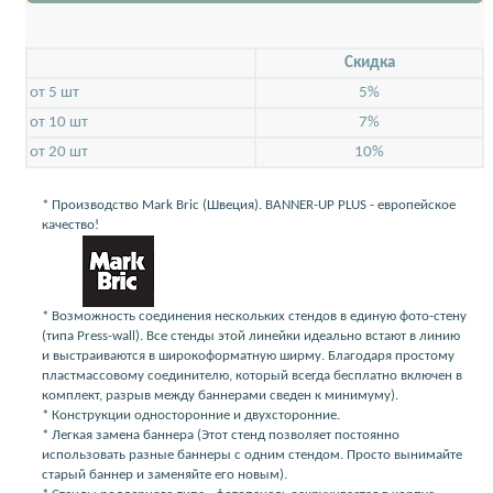
Скидкa
от 5 шт
5%
от 10 шт
7%
от 20 шт
10%
* Производство Mark Bric (Швеция). BANNER-UP PLUS - европейское
качество!
* Возможность соединения нескольких стендов в единую фото-стену
(типа Press-wall). Все стенды этой линейки идеально встают в линию
и выстраиваются в широкоформатную ширму. Благодаря простому
пластмассовому соединителю, который всегда бесплатно включен в
комплект, разрыв между баннерами сведен к минимуму).
* Конструкции односторонние и двухсторонние.
* Легкая замена баннера (Этот стенд позволяет постоянно
использовать разные баннеры с одним стендом. Просто вынимайте
старый баннер и заменяйте его новым).