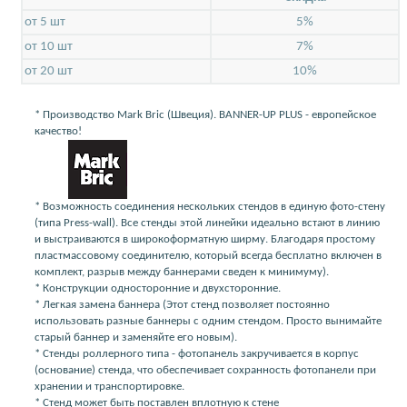
от 5 шт
5%
от 10 шт
7%
от 20 шт
10%
* Производство Mark Bric (Швеция). BANNER-UP PLUS - европейское
качество!
* Возможность соединения нескольких стендов в единую фото-стену
(типа Press-wall). Все стенды этой линейки идеально встают в линию
и выстраиваются в широкоформатную ширму. Благодаря простому
пластмассовому соединителю, который всегда бесплатно включен в
комплект, разрыв между баннерами сведен к минимуму).
* Конструкции односторонние и двухсторонние.
* Легкая замена баннера (Этот стенд позволяет постоянно
использовать разные баннеры с одним стендом. Просто вынимайте
старый баннер и заменяйте его новым).
* Стенды роллерного типа - фотопанель закручивается в корпус
(основание) стенда, что обеспечивает сохранность фотопанели при
хранении и транспортировке.
* Стенд может быть поставлен вплотную к стене