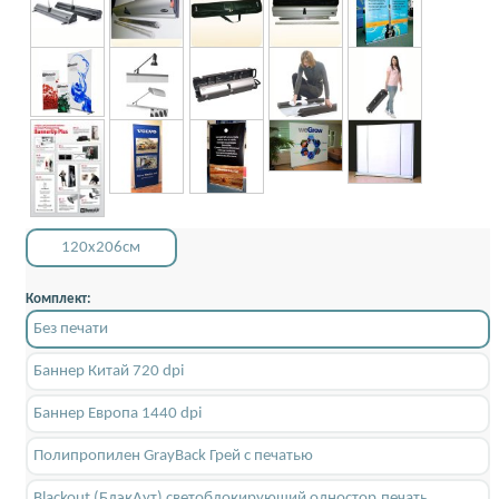
120x206см
Комплект:
Без печати
Баннер Китай 720 dpi
Баннер Европа 1440 dpi
Полипропилен GrayBack Грей с печатью
Blackout (БлэкАут) светоблокирующий одностор.печать