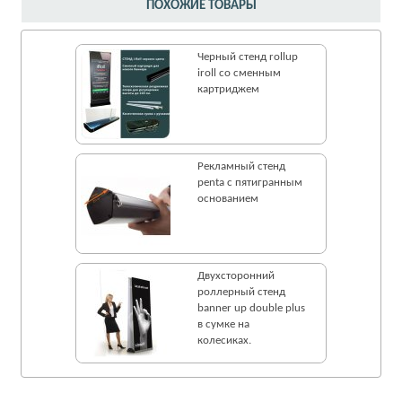
ПОХОЖИЕ ТОВАРЫ
Черный стенд rollup
iroll со сменным
картриджем
Рекламный стенд
penta с пятигранным
основанием
Двухсторонний
роллерный стенд
banner up double plus
в сумке на
колесиках.