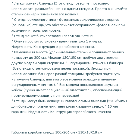
* Легкая замена баннера (Этот стенд позволяет постоянно
использовать разные баннеры с одним стендом. Просто вынимайте
старый баннер и заменяйте его новым).
* Стенды роллерного типа - фотопанель закручивается в корпус
(основание) стенда, что обеспечивает сохранность фотопанели при
хранении и транспортировке.
* Стенд может быть поставлен вплотную к стене
* Очень простая установка - время монтажа 1 минута.
Надежность. Конструкция европейского качества.
* Изменяемая высота (удлинительные стержни поднимают баннер
на высоту до 300 см. Модели 120/150 см требуют два стержня,
другие модели один стержень). * Регулировка натяжения баннера
(Все стенды отрегулированы перед поставкой. Иногда, при
использовании баннеров разной толщины, требуется подтянуть
натяжение баннера, для этого все модели оснащены внешним
регулировочным винтом). * Все модели поставляются в сумках-
кейсах (Сумка имеет специальный уплотнитель, обеспечивающий
противоударную защиту при перевозке)
* Стенды могут быть оснащены галогеновыми лампами (220V/50W)
для большего привлечения внимания к вашему стенду. * 10 лет
гарантии. Надежность. Конструкция европейского качества
Габариты коробки стенда 100х206 см - 110Х18Х18 см.