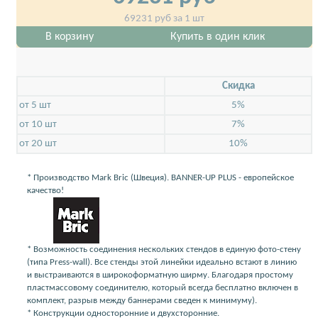
69231
руб за 1 шт
В корзину
Купить в один клик
Скидкa
от 5 шт
5%
от 10 шт
7%
от 20 шт
10%
* Производство Mark Bric (Швеция). BANNER-UP PLUS - европейское
качество!
* Возможность соединения нескольких стендов в единую фото-стену
(типа Press-wall). Все стенды этой линейки идеально встают в линию
и выстраиваются в широкоформатную ширму. Благодаря простому
пластмассовому соединителю, который всегда бесплатно включен в
комплект, разрыв между баннерами сведен к минимуму).
* Конструкции односторонние и двухсторонние.