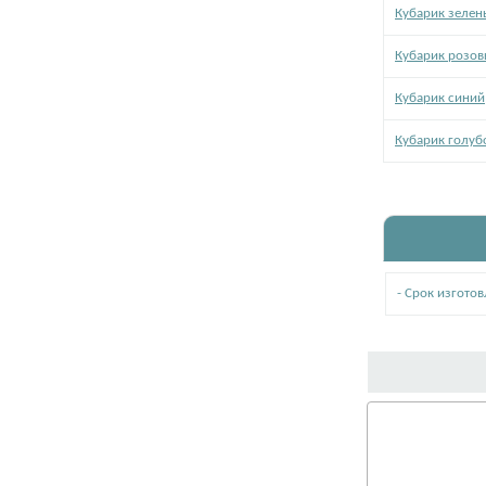
Кубарик зелен
Кубарик розо
Кубарик синий
Кубарик голуб
- Срок изгото