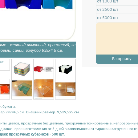
от 1000 шт
от 2500 шт
от 5000 шт
ные - желтый лимонный, оранжевый, зеленый
овый, синий, голубой 9х9х4,5 см.
В корзину
к бумаги.
ер 9×9×4,5 см. Внешний размер: 9,5х9,5х5 см
нты цветов, прозрачные бесцветные, прозрачные тонированные, непрозрачные 
д заказ, срок изготовления от 5 дней в зависимости от тиража и загруженност
раж прозрачных кубариков - 500 шт.