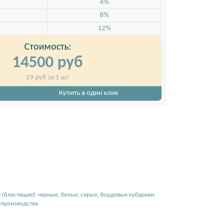
4%
8%
12%
Стоимость:
14500
руб
Кубарик прозрачный тонированный, 9*9*4,5 см. с
29
руб за 1 шт
бумажным цветным блоком
Купить в один клик
(блестящие): черные, белые, серые, бордовые кубарики.
и производства