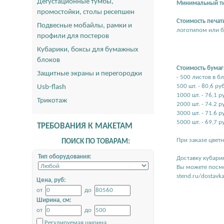
Дегустационные тумбы,
Минимальный тир
промостойки, столы ресепшен
Стоимость печат
Подвесные мобайлы, рамки и
логотипом или б
профили для постеров
Кубарики, боксы для бумажных
блоков
Стоимость бумаги
Защитные экраны и перегородки
- 500 листов в б
500 шт. - 80,6 руб
Usb-flash
1000 шт. - 76,1 р
Трикотаж
2000 шт. - 74.2 р
3000 шт. - 71.6 р
5000 шт. - 69,7 р
ТРЕБОВАНИЯ К МАКЕТАМ
При заказе цветн
ПОИСК ПО ТОВАРАМ:
Тип оборудования:
Доставку кубари
Вы можете посмо
stend.ru/dostavka
Цена, руб:
от
до
Ширина, см:
от
до
Регулируемая ширина