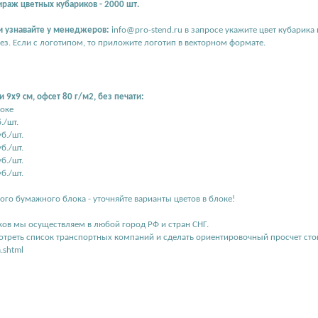
аж цветных кубариков - 2000 шт.
и узнавайте у менеджеров:
info@pro-stend.ru в запросе укажите цвет кубарика
ез. Если с логотипом, то приложите логотип в векторном формате.
 9х9 см, офсет 80 г/м2, без печати:
локе
./шт.
уб./шт.
уб./шт.
уб./шт.
уб./шт.
ого бумажного блока - уточняйте варианты цветов в блоке!
ков мы осуществляем в любой город РФ и стран СНГ.
треть список транспортных компаний и сделать ориентировочный просчет сто
.shtml