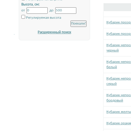
Высота, см:
от
до
Регулируемая высота
Кубарик прозр
Расширенный поиск
.
Кубарик проз
Кубарик непро
черный
Кубарик непро
белый
Кубарик непро
серый
Кубарик непро
бордовый
Кубарик желт
Кубарик оран