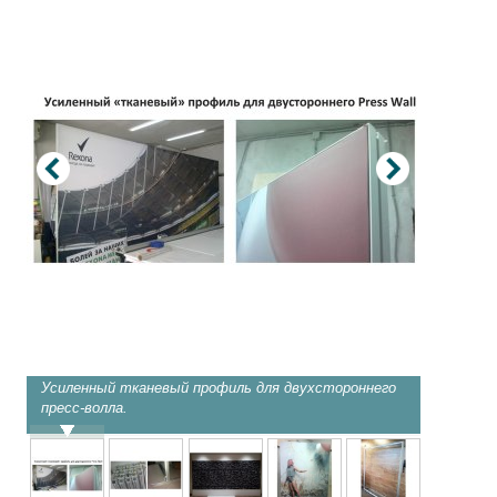
Усиленный тканевый профиль для двухстороннего
Профили
пресс-волла.