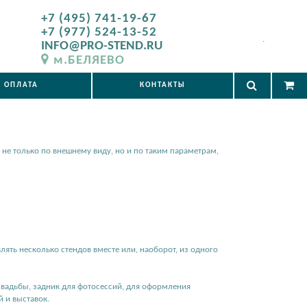
+7 (495) 741-19-67
+7 (977) 524-13-52
.
INFO@PRO-STEND.RU
м.БЕЛЯЕВО
ОПЛАТА
КОНТАКТЫ
не только по внешнему виду, но и по таким параметрам,
ять несколько стендов вместе или, наоборот, из одного
свадьбы, задник для фотосессий, для оформления
й и выставок.