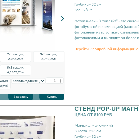
Глубина - 32 см
Вес - 28 кг
Фотопанели - "Стоплайт" - это свет
фотобумагой и ламинацией (матовой и
фотопанели на пластике с самоклейк
фотопанелями и выглядит он более 
Перейти к подробной информации о 
2x3 секции,
3x3 секции,
2,0*2,25м
2,7*2,25м
5x3 секции,
4,16*2,25м
ЧАТЬЮ
0
руб
В корзину
Купить
СТЕНД POP-UP МАГ
ЦЕНА ОТ 8100 РУБ
Материал - алюминий
Высота- 223 см
Глубина - 32 см