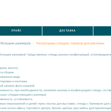
.
ПРАЙС
ДОСТАВКА
 больших размеров
Распродажа стендов, товаров для рекламы
 больших размеров" представлены стенды разных конфигураций, отличающиеся 
рина, высота
та сборки
сложенном виде
ртировки и монтажа
кой замены фото-панелей
можность, при необходимости, изменять размер и конфигурацию стенда, составл
олько стендов меньшего размера)
овечность, устойчивость
чных мероприятий и целей: пресс-воллы для выставки, стенды с баннером для 
 или холла офиса, торгового центра, бизнес-центра; шоу-кейсы для презентаци