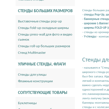
Стенды больших ра
СТЕНДЫ БОЛЬШИХ РАЗМЕРОВ
-
стенды Pop-Up, ш
-
баннерные стенды
Выставочные стенды pop-up
-
широкие L-Banner
Стенды fold-up складные ширмы
-
ширмы FOLD-UP (
- стенды из хроми
Стенды press-wall для фото и видео
-
Y-стенды
- компак
съемок
Стенды roll-up больших размеров
Стенд Multimaster
Стенды дл
УЛИЧНЫЕ СТЕНДЫ, ФЛАГИ
- называются "Стен
широкого стенда ро
Стенды для улицы
был без запаха. Ид
легкий и компактны
Флажные конструкции
важно сделать недо
односторонней и дв
СОПУТСТВУЮЩИЕ ТОВАРЫ
это ламинированный
ленту-липучку (вел
баннеры монтажным
Буклетницы
стенды и с колесам