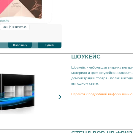
3х3 (4) с печатью
В корзину
Купить
ШОУКЕЙС
Шоукейс - небольшая витрина внутр
материал и цвет шоукейса и заказат
демонстрации товара - полки находят
выгодном свете.
Перейти к подробной информации о 