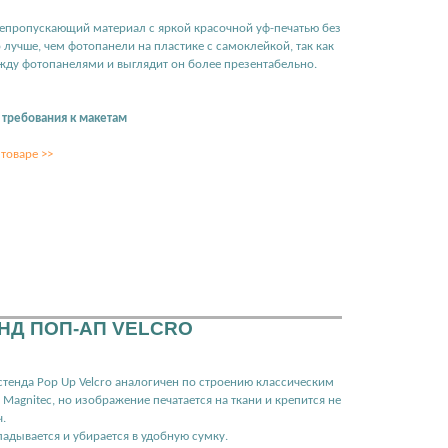
онепропускающий материал с яркой красочной уф-печатью без
о лучше, чем фотопанели на пластике с самоклейкой, так как
жду фотопанелями и выглядит он более презентабельно.
 требования к макетам
товаре >>
Д ПОП-АП VELCRO
тенда Pop Up Velcro аналогичен по строению классическим
agnitec, но изображение печатается на ткани и крепится не
ч.
ладывается и убирается в удобную сумку.