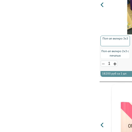
Поп-ап велкро 3х3
Поп-ап велкро 2х3 с
печатью
18200
руб за 1 шт.