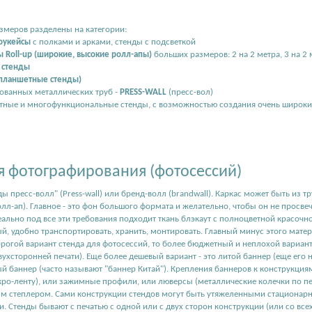
змеров разделены на категории:
оукейсы
с полками и арками, стенды с подсветкой
 Roll-up (широкие, высокие ролл-апы)
больших размеров: 2 на 2 метра, 3 на 2 
 стенды
планшетные стенды)
рованных металлических труб -
PRESS-WALL
(пресс-вол)
тные и многофункциональные стенды, с возможностью создания очень широки
я фотографирования (фотосессий)
ды пресс-волл" (Press-wall) или бренд-волл (brandwall). Каркас может быть из т
лл-ап). Главное - это фон большого формата и желательно, чтобы он не просвеч
еально под все эти требования подходит ткань блэкаут с полноцветной красочн
й, удобно транспортировать, хранить, монтировать. Главный минус этого мате
рогой вариант стенда для фотосессий, то более бюджетный и неплохой вариант 
ухсторонней печати). Еще более дешевый вариант - это литой баннер (еще его 
 баннер (часто называют "баннер Китай"). Крепления баннеров к конструкциям
кро-ленту), или зажимные профили, или люверсы (металлические колечки по п
 степлером. Сами конструкции стендов могут быть утяжеленными стационар
и. Стенды бывают с печатью с одной или с двух сторон конструкции (или со все