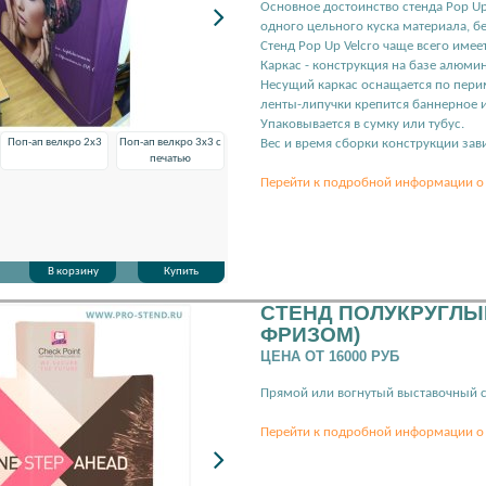
Основное достоинство стенда Pop Up
одного цельного куска материала, б
Стенд Pop Up Velcro чаще всего име
Каркас - конструкция на базе алюм
Несущий каркас оснащается по пери
ленты-липучки крепится баннерное и
Упаковывается в сумку или тубус.
Поп-ап велкро 2х3
Поп-ап велкро 3х3 с
Вес и время сборки конструкции зави
печатью
Перейти к подробной информации о 
В корзину
Купить
СТЕНД ПОЛУКРУГЛЫ
ФРИЗОМ)
ЦЕНА ОТ 16000 РУБ
Прямой или вогнутый выставочный с
Перейти к подробной информации о 