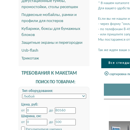
Дегустационные тумбы,
* В нашем каталог
промостойки, столы ресепшен
Для вашего удобст
Подвесные мобайлы, рамки и
Если вы не нашли 
профили для постеров
- через форму "онл
Кубарики, боксы для бумажных
- по телефонам 8-4
- или пришлите зап
блоков
Мы постараемся отв
Защитные экраны и перегородки
Так же ждем ваши з
Usb-flash
Трикотаж
Все стенды
ТРЕБОВАНИЯ К МАКЕТАМ
сортировка п
ПОИСК ПО ТОВАРАМ:
Тип оборудования:
Цена, руб:
от
до
Ширина, см:
от
до
Регулируемая ширина