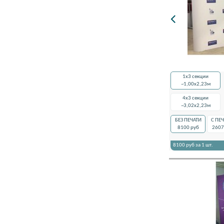
1x3 секции
~1,00х2,23м
4x3 секции
~3,02х2,23м
БЕЗ ПЕЧАТИ
С ПЕ
8100
руб
2607
8100
руб за 1 шт.