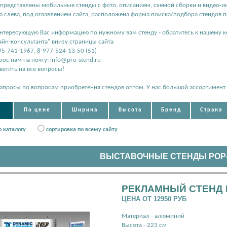
е представлены мобильные стенды с фото, описанием, схемой сборки и видео-и
ва слева, под оглавлением сайта, расположена форма поиска/подбора стендов
интересующую Вас информацию по нужному вам стенду - обратитесь к нашему к
айн-консультанта" внизу страницы сайта
95-741-1967, 8-977-524-13-50 (51)
рос нам на почту: info@pro-stend.ru
етить на все вопросы!
апросы по вопросам приобретения стендов оптом. У нас большой ассортимент 
По цене
Ширина
Высота
Бренд
Страна
о каталогу
сортировка по всему сайту
ВЫСТАВОЧНЫЕ СТЕНДЫ POP
РЕКЛАМНЫЙ СТЕНД 
ЦЕНА ОТ 12950 РУБ
Материал - алюминий
Высота - 223 см