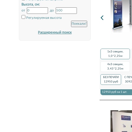
Высота, см:
от
до
Регулируемая высота
Расширенный поиск
1x3 секции,
1,0*2,25м
4x3 секции,
3,43*2,25м
БЕЗ ПЕЧАТИ
С ПЕ
12950
руб
3092
12950
руб за 1 шт.