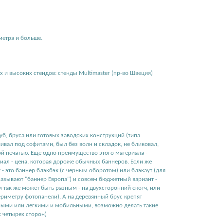
метра и больше.
х и высоких стендов:
стенды Multimaster (пр-во Швеция)
руб, бруса или готовых заводских конструкций (типа
ивал под софитами, был без волн и складок, не бликовал,
ой печатью. Еще одно преимущество этого материала -
риал - цена, которая дороже обычных баннеров. Если же
- это баннер блэкбэк (с черным оборотом) или блэкаут (для
называют "баннер Европа") и совсем бюджетный вариант -
 так же может быть разным - на двухсторонний скотч, или
ериметру фотопанели). А на деревянный брус крепят
ными или легкими и мобильными, возможно делать такие
х четырех сторон)