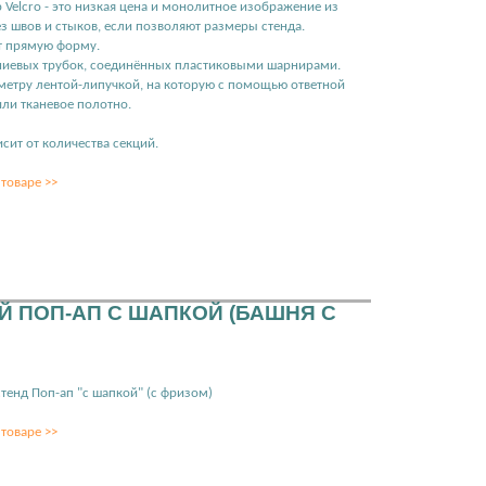
 Velcro - это низкая цена и монолитное изображение из
ез швов и стыков, если позволяют размеры стенда.
ет прямую форму.
иниевых трубок, соединённых пластиковыми шарнирами.
метру лентой-липучкой, на которую с помощью ответной
ли тканевое полотно.
сит от количества секций.
товаре >>
Й ПОП-АП С ШАПКОЙ (БАШНЯ С
тенд Поп-ап "с шапкой" (с фризом)
товаре >>