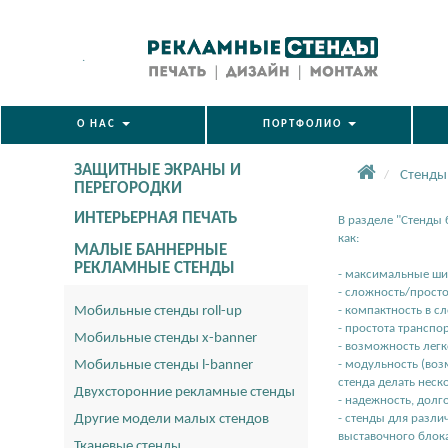
.
О НАС
ПОРТФОЛИО
ЗАЩИТНЫЕ ЭКРАНЫ И
Стенды
ПЕРЕГОРОДКИ
ИНТЕРЬЕРНАЯ ПЕЧАТЬ
В разделе "Стенды
как:
МАЛЫЕ БАННЕРНЫЕ
РЕКЛАМНЫЕ СТЕНДЫ
- максимальные ши
- сложность/просто
Мобильные стенды roll-up
- компактность в 
- простота транспо
Мобильные стенды x-banner
- возможность лег
Мобильные стенды l-banner
- модульность (воз
стенда делать неск
Двухсторонние рекламные стенды
- надежность, долг
Другие модели малых стендов
- стенды для разли
выставочного блока
Тканевые стенды