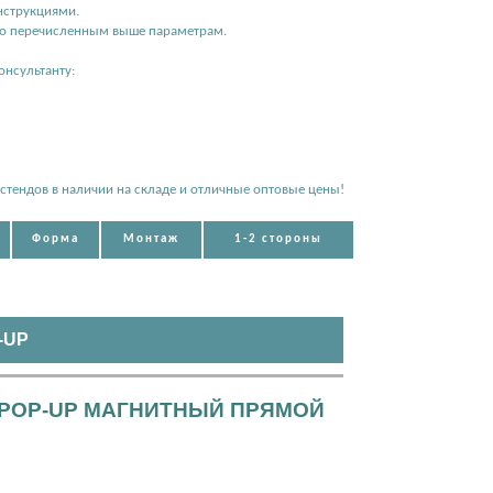
нструкциями.
 по перечисленным выше параметрам.
онсультанту:
стендов в наличии на складе и отличные оптовые цены!
Форма
Монтаж
1-2 стороны
-UP
POP-UP МАГНИТНЫЙ ПРЯМОЙ