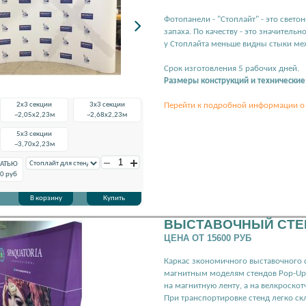
Фотопанели - "Стоплайт" - это свет
запаха. По качеству - это значительн
у Стоплайта меньше видны стыки ме
Срок изготовления 5 рабочих дней.
Размеры конструкций и технические
2x3 секции
3x3 секции
Перейти к подробной информации о 
~2,05х2,23м
~2,68х2,23м
5x3 секции
~3,70х2,23м
ЧАТЬЮ
0
руб
В корзину
Купить
ВЫСТАВОЧНЫЙ СТЕН
ЦЕНА ОТ 15600 РУБ
Каркас зкономичного выставочного с
магнитным моделям стендов Pop-Up M
на магнитную ленту, а на велкроскот
При транспортировке стенд легко ск