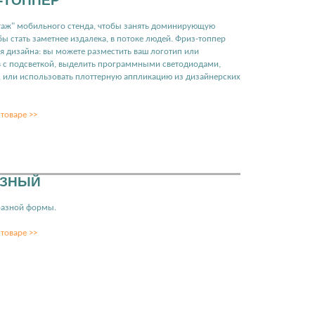
-ТОППЕР
этаж" мобильного стенда, чтобы занять доминирующую
ы стать заметнее издалека, в потоке людей. Фриз-топпер
я дизайна: вы можете разместить ваш логотип или
в с подсветкой, выделить программными светодиодами,
, или использовать плоттерную аппликацию из дизайнерских
товаре >>
АЗНЫЙ
разной формы.
товаре >>