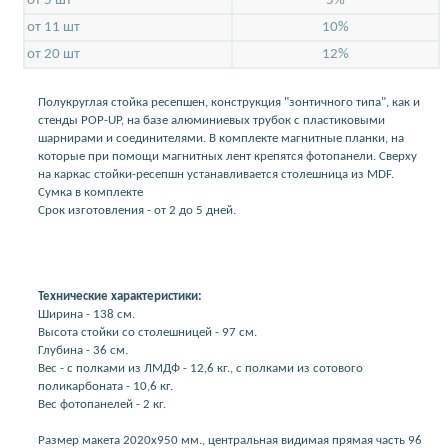
от 5 шт
5%
от 11 шт
10%
от 20 шт
12%
Полукруглая стойка ресепшен, конструкция "зонтичного типа", как и
стенды POP-UP, на базе алюминиевых трубок с пластиковыми
шарнирами и соединителями. В комплекте магнитные планки, на
которые при помощи магнитных лент крепятся фотопанели. Сверху
на каркас стойки-ресепшн устанавливается столешница из MDF.
Сумка в комплекте
Срок изготовления - от 2 до 5 дней.
Технические характеристики:
Ширина - 138 см.
Высота стойки со столешницей - 97 см.
Глубина - 36 см.
Вес - с полками из ЛМДФ - 12,6 кг., с полками из сотового
поликарбоната - 10,6 кг.
Вес фотопанелей - 2 кг.
Размер макета 2020х950 мм., центральная видимая прямая часть 96