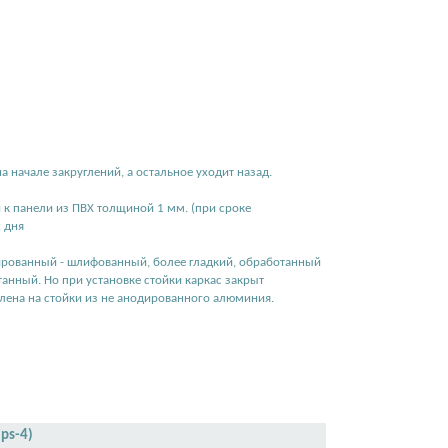
а начале закруглений, а остальное уходит назад.
 к панели из ПВХ толщиной 1 мм. (при сроке
 дня
ированный - шлифованный, более гладкий, обработанный
анный. Но при установке стойки каркас закрыт
лена на стойки из не анодированного алюминия.
ps-4)