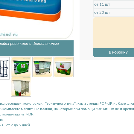
от 11 шт
от 20 шт
тойка ресепшен с фотопанелью
Полукруглая стойка ресепше
В корзину
йка ресепшен, конструкция "зонтичного типа", как и стенды POP-UP, на базе 
В комплекте магнитные планки, на которые при помощи магнитных лент крепят
 столешница из MDF.
те
я - от 2 до 5 дней.