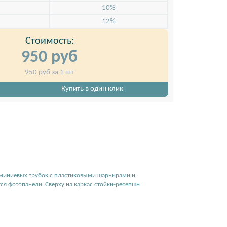
10%
12%
Стоимость:
950
руб
950
руб за 1 шт
н
Купить в один клик
алюминиевых трубок с пластиковыми шарнирами и
ся фотопанели. Сверху на каркас стойки-ресепшн