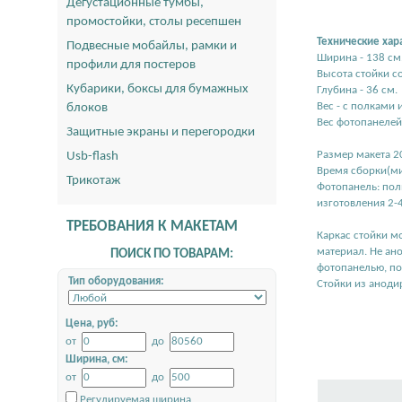
Дегустационные тумбы,
промостойки, столы ресепшен
Технические хар
Подвесные мобайлы, рамки и
Ширина - 138 см
профили для постеров
Высота стойки со
Кубарики, боксы для бумажных
Глубина - 36 см.
Вес - с полками 
блоков
Вес фотопанелей -
Защитные экраны и перегородки
Размер макета 20
Usb-flash
Время сборки(ми
Трикотаж
Фотопанель: пол
изготовления 2-
ТРЕБОВАНИЯ К МАКЕТАМ
Каркас стойки м
материал. Не ан
ПОИСК ПО ТОВАРАМ:
фотопанелью, по
Тип оборудования:
Стойки из аноди
Цена, руб:
от
до
Ширина, см:
от
до
Регулируемая ширина