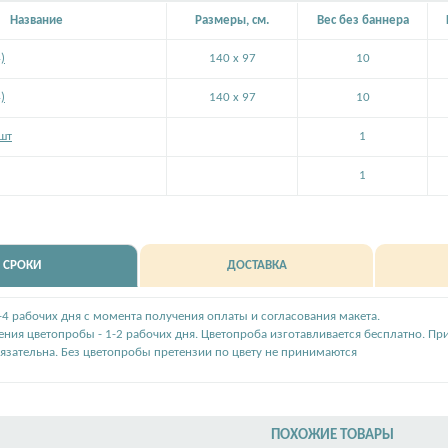
Название
Размеры, см.
Вес без баннера
)
140 x 97
10
)
140 x 97
10
шт
1
1
СРОКИ
ДОСТАВКА
2-4 рабочих дня с момента получения оплаты и согласования макета.
ения цветопробы - 1-2 рабочих дня. Цветопроба изготавливается бесплатно. Пр
язательна. Без цветопробы претензии по цвету не принимаются
ПОХОЖИЕ ТОВАРЫ