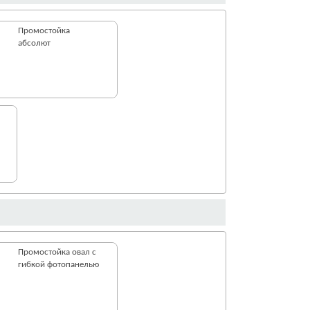
Промостойка
абсолют
Промостойка овал с
гибкой фотопанелью