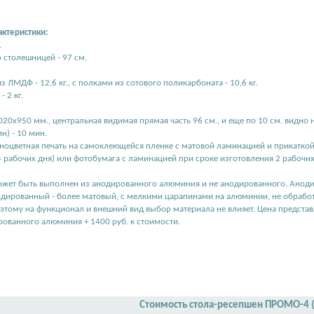
актеристики:
.
 столешницей - 97 см.
из ЛМДФ - 12,6 кг., с полками из сотового поликарбоната - 10,6 кг.
 2 кг.
20х950 мм., центральная видимая прямая часть 96 см., и еще по 10 см. видно н
н) - 10 мин.
ноцветная печать на самоклеющейся пленке с матовой ламинацией и прикаткой
4 рабочих дня) или фотобумага с ламинацией при сроке изготовления 2 рабочих
ожет быть выполнен из анодированного алюминия и не анодированного. Анод
одированный - более матовый, с мелкими царапинами на алюминии, не обработ
этому на функционал и внешний вид выбор материала не влияет. Цена представ
рованного алюминия + 1400 руб. к стоимости.
Стоимость стола-ресепшен ПРОМО-4 (