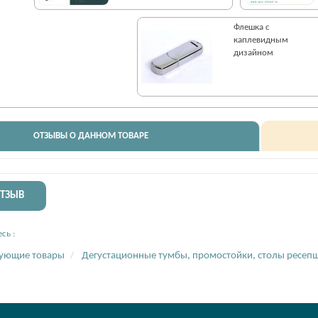
Флешка c
каплевидным
дизайном
ОТЗЫВЫ О ДАННОМ ТОВАРЕ
ОТЗЫВ
сь :
вующие товары
Дегустационные тумбы, промостойки, столы ресеп